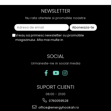
menține pe toată durata
ramane miros neplacut in
sesiunii. Chiar dacă nu
camera de tutun sau tigara.
NEWSLETTER
conține tutun, senzația este la
fel de sati...
Nu rata ofertele si promotiile noastre
Vreau sa primesc newsletter cu promotiile
magazinului. Afla mai multe in
Politica de
Confidentialitate
SOCIAL
Urmareste-ne in social media
SUPORT CLIENTI
08:00 - 21:00
0760059528
office@energyhookah.ro