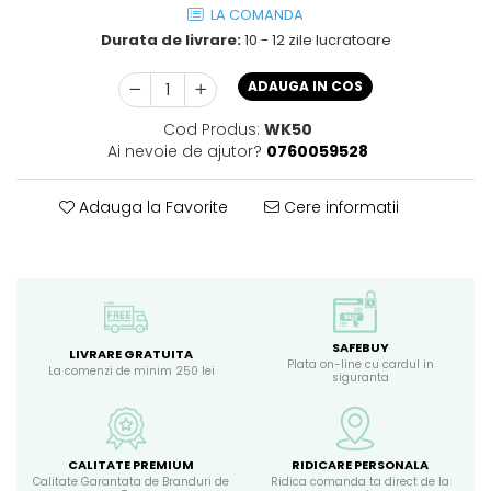
LA COMANDA
Durata de livrare:
10 - 12 zile lucratoare
ADAUGA IN COS
Cod Produs:
WK50
Ai nevoie de ajutor?
0760059528
Adauga la Favorite
Cere informatii
SAFEBUY
LIVRARE GRATUITA
Plata on-line cu cardul in
La comenzi de minim 250 lei
siguranta
CALITATE PREMIUM
RIDICARE PERSONALA
Calitate Garantata de Branduri de
Ridica comanda ta direct de la