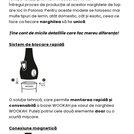
Întregul proces de producție al acestor narghilele de top
are loc în Polonia. Pentru aceste modele se folosesc mai
multe tipuri de lemn, atât domestic, cât și exotic, ceea ce
face ca fiecare
narghilea
să fie
unică
.
Ține cont de micile detaliliie care fac mereu diferența!
Sistem de blocare rapidă
O soluție tehnică, care permite
montarea rapidă și
convenabilă
a bazei WOOKAH pe vasul de narghilea
WOOKAH. Puteți potrivi cele două elemente
doar
cu o
scurtă mișcare.
Conexiune magnetică