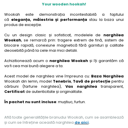
Your wooden hookah!
Wookah este demonstrația incontestabilă a faptului
că
eleganța, măiestria și performanța
stau la baza unui
produs de excepție.
Cu un design clasic și sofisticat, modelele de
narghilea
Wookah
, se remarcă prin: tragere extrem de fină, sistem de
blocare rapidă, conexiune magnetică fără garnituri și calitate
deosebită până la cele mai mici detalii.
Achizitionează acum o
narghilea Wookah
și îți garantăm că
va fi cea mai bună alegere a ta.
Acest model de narghilea vine împreuna cu:
Baza Narghilea
Wookah din lemn, model
Tenebris
,
Tavă de protecție
pentru
cărbuni (farfurie narghilea),
Vas narghilea
transparent,
Certificat
de autenticitate și originalitate.
În pachet nu sunt incluse
: muștiuc, furtun.
Află toate generalitățile branudui Wookah, cum se asamblează
și cum se întreține această narghilea
de aici
.