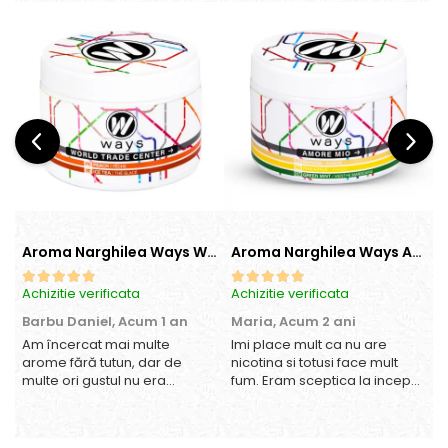
Aroma Narghilea Ways World Trade Center - Piersica cu Ice Tea, 200gr
Aroma Narghilea Ways Amore - Banana, Ananas si Menta, 200gr
Achizitie verificata
Achizitie verificata
A
Barbu Daniel,
Acum 1 an
Maria,
Acum 2 ani
Am încercat mai multe
Imi place mult ca nu are
O
arome fără tutun, dar de
nicotina si totusi face mult
multe ori gustul nu era
fum. Eram sceptica la inceput,
suficient de intens. mi-a
dar gustul de banana cu
plăcut însă aceasta. Fumul
ananas e surprinzator de
este dens, iar aroma se
natural si gustos. In plus, nu