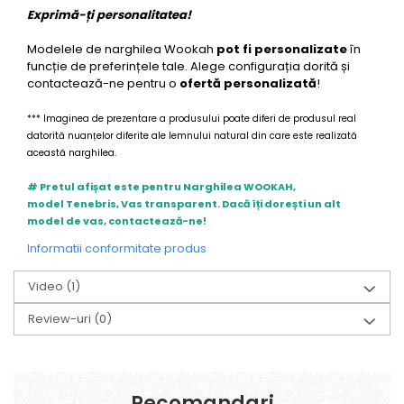
Exprimă-ți personalitatea!
Modelele de narghilea Wookah
pot fi personalizate
în
funcție de preferințele tale. Alege configurația dorită și
contactează-ne pentru o
ofertă personalizată
!
*** Imaginea de prezentare a produsului poate diferi de produsul real
datorită nuanțelor diferite ale lemnului natural din care este realizată
această narghilea.
# Pretul afișat este pentru Narghilea WOOKAH,
model Tenebris, Vas transparent. Dacă îți dorești un alt
model de vas, contactează-ne!
Informatii conformitate produs
Video
(1)
Review-uri
(0)
Recomandari