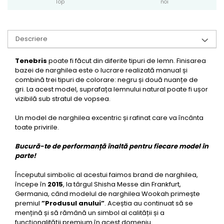
Top
noi
Descriere
Tenebris
poate fi făcut din diferite tipuri de lemn. Finisarea
bazei de narghilea este o lucrare realizată manual și
combină trei tipuri de colorare: negru și două nuanțe de
gri. La acest model, suprafața lemnului natural poate fi ușor
vizibilă sub stratul de vopsea.
Un model de narghilea excentric și rafinat care va încânta
toate privirile.
Bucură-te de performanță înaltă pentru fiecare model în
parte!
Începutul simbolic al acestui faimos brand de narghilea,
începe în
2015
, la târgul Shisha Messe din Frankfurt,
Germania, când modelul de narghilea Wookah primește
premiul
”Produsul anului”
. Aceștia au continuat să se
mențină și să rămână un simbol al calității și a
funcționalității premium în acest domeniu.