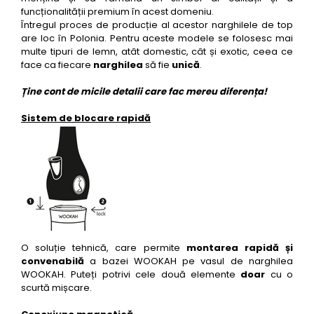
funcționalității premium în acest domeniu.
Întregul proces de producție al acestor narghilele de top
are loc în Polonia. Pentru aceste modele se folosesc mai
multe tipuri de lemn, atât domestic, cât și exotic, ceea ce
face ca fiecare
narghilea
să fie
unică
.
Ține cont de micile detalii care fac mereu diferența!
Sistem de blocare rapidă
O soluție tehnică, care permite
montarea rapidă și
convenabilă
a bazei WOOKAH pe vasul de narghilea
WOOKAH. Puteți potrivi cele două elemente
doar
cu o
scurtă mișcare.