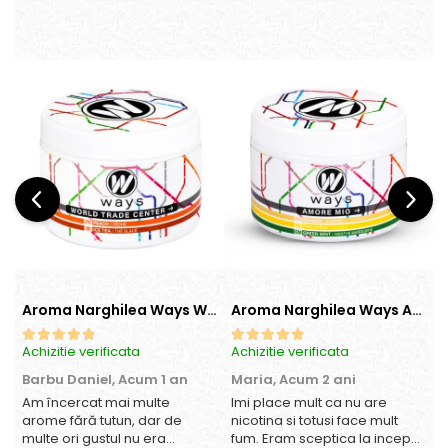
Aroma Narghilea Ways World Trade Center - Piersica cu Ice Tea, 200gr
Aroma Narghilea Ways Amore - Banana, Ananas si Menta, 200gr
Achizitie verificata
Achizitie verificata
A
Barbu Daniel,
Acum 1 an
Maria,
Acum 2 ani
Am încercat mai multe
Imi place mult ca nu are
O
arome fără tutun, dar de
nicotina si totusi face mult
multe ori gustul nu era
fum. Eram sceptica la inceput,