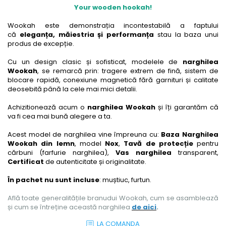
Your wooden hookah!
Wookah este demonstrația incontestabilă a faptului
că
eleganța, măiestria și performanța
stau la baza unui
produs de excepție.
Cu un design clasic și sofisticat, modelele de
narghilea
Wookah
, se remarcă prin: tragere extrem de fină, sistem de
blocare rapidă, conexiune magnetică fără garnituri și calitate
deosebită până la cele mai mici detalii.
Achizitionează acum o
narghilea Wookah
și îți garantăm că
va fi cea mai bună alegere a ta.
Acest model de narghilea vine împreuna cu:
Baza Narghilea
Wookah din lemn
, model
Nox
,
Tavă de protecție
pentru
cărbuni (farfurie narghilea),
Vas narghilea
transparent,
Certificat
de autenticitate și originalitate.
În pachet nu sunt incluse
: muștiuc, furtun.
Află toate generalitățile branudui Wookah, cum se asamblează
și cum se întreține această narghilea
de aici
.
LA COMANDA