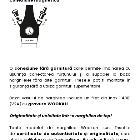
Conexiune magnetică
O
conexiune fără garnitură
care permite îmbinarea cu
ușurință conectarea furtunului și a supapei la baza
narghilelei fără alte garnituri. Piesele pot fi montate în
siguranță fără a utiliza garnituri suplimentare.
Baza vasului de narghilea include un filet din inox 1.4301
(V2A) cu
gravura WOOKAH
.
Originalitate și unicitate într-o narghilea de top!
Toate modelel de narghilea Wookah sunt însoțite
de
certificate de autenticitate și originalitate
, care
atesta calitatea și profesionalismul Brandului. Bază și vasul