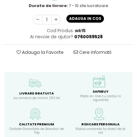
Durata de livrare:
7 - 10 zile lucratoare
ADAUGA IN COS
Cod Produs:
wk15
Ai nevoie de ajutor?
0760059528
Adauga la Favorite
Cere informatii
SAFEBUY
LIVRARE GRATUITA
Plata on-line cu cardul in
La comenzi de minim 250 lei
siguranta
CALITATE PREMIUM
RIDICARE PERSONALA
Calitate Garantata de Branduri de
Ridica comanda ta direct de la
Top
noi