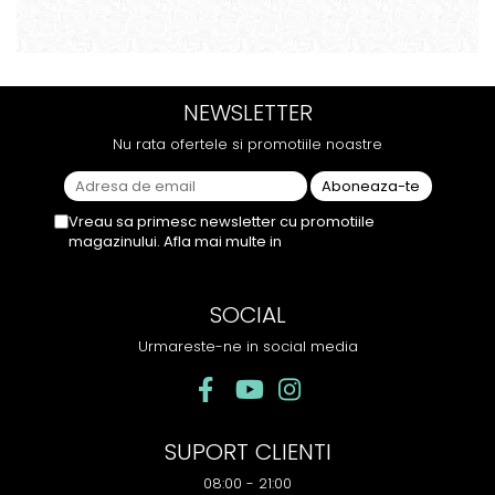
suficient de intens. mi-a
dar gustul de banana cu
plăcut însă aceasta. Fumul
ananas e surprinzator de
este dens, iar aroma se
natural si gustos. In plus, nu
menține pe toată durata
ramane miros neplacut in
sesiunii. Chiar dacă nu
camera de tutun sau tigara.
NEWSLETTER
conține tutun, senzația este la
fel de sati...
Nu rata ofertele si promotiile noastre
Vreau sa primesc newsletter cu promotiile
magazinului. Afla mai multe in
Politica de
Confidentialitate
SOCIAL
Urmareste-ne in social media
SUPORT CLIENTI
08:00 - 21:00