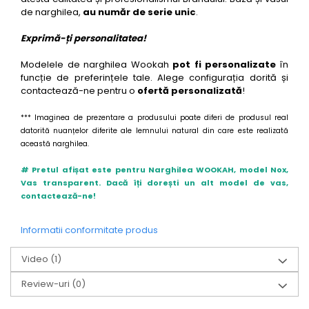
de narghilea,
au număr de serie unic
.
Exprimă-ți personalitatea!
Modelele de narghilea Wookah
pot fi personalizate
în
funcție de preferințele tale. Alege configurația dorită și
contactează-ne pentru o
ofertă personalizată
!
*** Imaginea de prezentare a produsului poate diferi de produsul real
datorită nuanțelor diferite ale lemnului natural din care este realizată
această narghilea.
# Pretul afișat este pentru Narghilea WOOKAH, model Nox,
Vas transparent. Dacă îți dorești un alt model de vas,
contactează-ne!
Informatii conformitate produs
Video
(1)
Review-uri
(0)