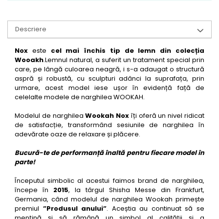
Descriere
Nox
este
cel mai închis tip de lemn din colecția
Wooakh
.Lemnul natural, a suferit un tratament special prin
care, pe lângă culoarea neagră, i s-a adaugat o structură
aspră și robustă, cu sculpturi adânci la suprafața, prin
urmare, acest model iese ușor în evidență față de
celelalte modele de narghilea WOOKAH.
Modelul de narghilea
Wookah Nox
îți oferă un nivel ridicat
de satisfacție, transformând sesiunile de narghilea în
adevărate oaze de relaxare și plăcere.
Bucură-te de performanță înaltă pentru fiecare model în
parte!
Începutul simbolic al acestui faimos brand de narghilea,
începe în
2015
, la târgul Shisha Messe din Frankfurt,
Germania, când modelul de narghilea Wookah primește
premiul
”Produsul anului”
. Aceștia au continuat să se
mențină și să rămână un simbol al calității și a