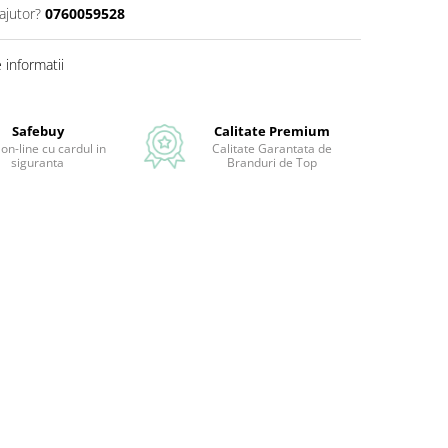
ajutor?
0760059528
informatii
Safebuy
Calitate Premium
 on-line cu cardul in
Calitate Garantata de
siguranta
Branduri de Top