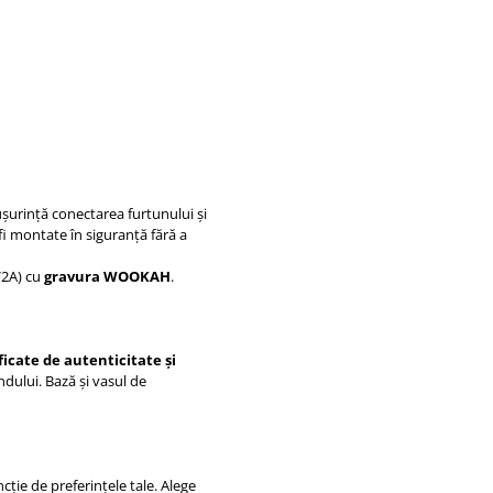
șurință conectarea furtunului și
 fi montate în siguranță fără a
V2A) cu
gravura WOOKAH
.
ficate de autenticitate și
ndului. Bază și vasul de
ncție de preferințele tale. Alege