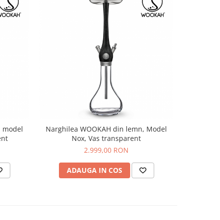
, model
Narghilea WOOKAH din lemn, Model
Narghilea
ent
Nox, Vas transparent
Aur 24
2.999,00 RON
ADAUGA IN COS
AD