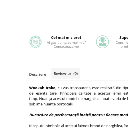
Cel mai mic pret
Supo
Ai gasit un pret mai mic?
Consili
Contacteaza-ne
prod
Review-uri
(0)
Descriere
Wookah Iroko,
cu vas transparent, este realizată din ti
de esență tare. Principala calitate a acestui lemn e
timp. Nuanța acestui model de narghilea, poate varia de l
sublime nuanțe portocalii.
Bucură-te de performanță înaltă pentru fiecare mode
Începutul simbolic al acestui faimos brand de narghilea, în