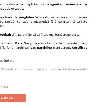
ontestabilă a faptului că
eleganța, măiestria și
odus de excepție.
, modelele de
narghilea Wookah
, se remarcă prin: tragere
e rapidă, conexiune magnetică fără garnituri și calitate
lii.
 Wookah
și îți garantăm că va fi cea mai bună alegere a ta.
preuna cu:
Baza Narghilea
Wookah din lemn, model Iroko,
(farfurie narghilea),
Vas narghilea
transparent,
Certificat
uc, furtun.
ui Wookah, cum se asamblează și cum se întreține această
ratoare
A IN COS