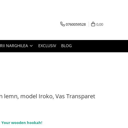
0760059528
0,00
RII NARGHILEA
EXCLUSIV
BLOG
 lemn, model Iroko, Vas Transparet
Your wooden hookah!