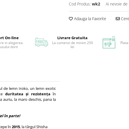
Cod Produs:
wk2
Ai nevoie de 
Adauga la Favorite
Cere 
rt On-line
Livrare Gratuita
ere in alegerea
La comenzi de minim 250
Plata
usului dorit
lei
pul de lemn Iroko, un lemn exotic
ste
duritatea și rezistența
în
a auriu, la maro deschis, pana la
l în parte!
cepe în
2015
, la târgul Shisha