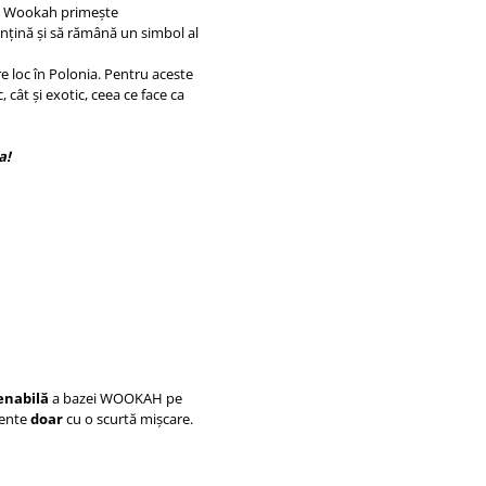
ea Wookah primește
ențină și să rămână un simbol al
e loc în Polonia. Pentru aceste
cât și exotic, ceea ce face ca
a!
enabilă
a bazei WOOKAH pe
mente
doar
cu o scurtă mișcare.