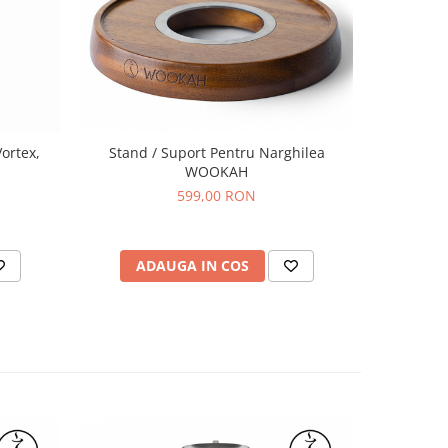
ortex,
Stand / Suport Pentru Narghilea
Narghile
WOOKAH
599,00 RON
ADAUGA IN COS
AD