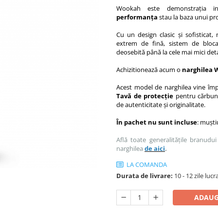
Wookah este demonstrația inc
performanța
stau la baza unui pr
Cu un design clasic și sofisticat
extrem de fină, sistem de blocar
deosebită până la cele mai mici deta
Achizitionează acum o
narghilea
Acest model de narghilea vine îm
Tavă de protecție
pentru cărbuni 
de autenticitate și originalitate.
În pachet nu sunt incluse
: muști
Află toate generalitățile branud
narghilea
de aici
.
LA COMANDA
Durata de livrare:
10 - 12 zile luc
ADAUG