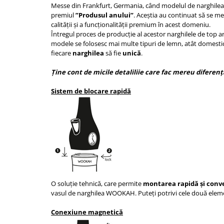
Messe din Frankfurt, Germania, când modelul de narghil
premiul
”Produsul anului”
. Aceștia au continuat să se m
calității și a funcționalității premium în acest domeniu.
Întregul proces de producție al acestor narghilele de top ar
modele se folosesc mai multe tipuri de lemn, atât domestic, 
fiecare
narghilea
să fie
unică
.
Ține cont de micile detaliliie care fac mereu diferenț
Sistem de blocare rapidă
O soluție tehnică, care permite
montarea rapidă și conv
vasul de narghilea WOOKAH. Puteți potrivi cele două ele
Conexiune magnetică