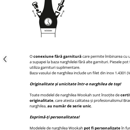
O
conexiune fără garnitură
care permite îmbinarea cu u
a supapei la baza narghilelei fără alte garnituri. Piesele pot
utiliza garnituri suplimentare.
Baza vasului de narghilea include un filet din inox 1.4301 (
Originalitate și unicitate într-o narghilea de top!
Toate modelel de narghilea Wookah sunt însoțite de
certi
originalitate
, care atesta calitatea și profesionalismul Bra
narghilea,
au număr de serie unic
.
Exprimă-ți personalitatea!
Modelele de narghilea Wookah
pot fi personalizate
în fu