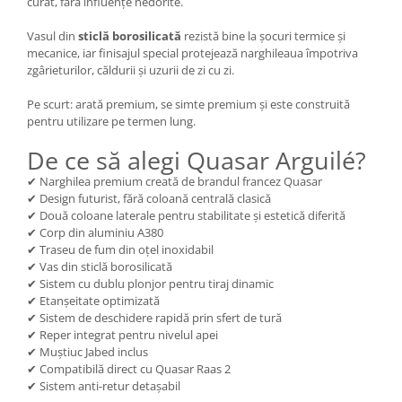
curat, fără influențe nedorite.
Vasul din
sticlă borosilicată
rezistă bine la șocuri termice și
mecanice, iar finisajul special protejează narghileaua împotriva
zgârieturilor, căldurii și uzurii de zi cu zi.
Pe scurt: arată premium, se simte premium și este construită
pentru utilizare pe termen lung.
De ce să alegi Quasar Arguilé?
✔ Narghilea premium creată de brandul francez Quasar
✔ Design futurist, fără coloană centrală clasică
✔ Două coloane laterale pentru stabilitate și estetică diferită
✔ Corp din aluminiu A380
✔ Traseu de fum din oțel inoxidabil
✔ Vas din sticlă borosilicată
✔ Sistem cu dublu plonjor pentru tiraj dinamic
✔ Etanșeitate optimizată
✔ Sistem de deschidere rapidă prin sfert de tură
✔ Reper integrat pentru nivelul apei
✔ Muștiuc Jabed inclus
✔ Compatibilă direct cu Quasar Raas 2
✔ Sistem anti-retur detașabil