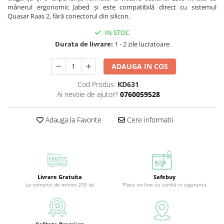
mânerul ergonomic Jabed și este compatibilă direct cu sistemul
Quasar Raas 2, fără conectorul din silicon.
IN STOC
Durata de livrare:
1 - 2 zile lucratoare
ADAUGA IN COS
Cod Produs:
KD631
Ai nevoie de ajutor?
0760059528
Adauga la Favorite
Cere informatii
Livrare Gratuita
Safebuy
La comenzi de minim 250 lei
Plata on-line cu cardul in siguranta