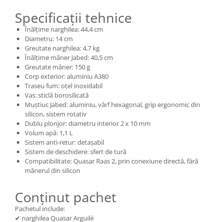
Specificații tehnice
Înălțime narghilea: 44,4 cm
Diametru: 14 cm
Greutate narghilea: 4,7 kg
Înălțime mâner Jabed: 40,5 cm
Greutate mâner: 150 g
Corp exterior: aluminiu A380
Traseu fum: oțel inoxidabil
Vas: sticlă borosilicată
Muștiuc Jabed: aluminiu, vârf hexagonal, grip ergonomic din
silicon, sistem rotativ
Dublu plonjor: diametru interior 2 x 10 mm
Volum apă: 1,1 L
Sistem anti-retur: detașabil
Sistem de deschidere: sfert de tură
Compatibilitate: Quasar Raas 2, prin conexiune directă, fără
mânerul din silicon
Conținut pachet
Pachetul include:
✔ narghilea Quasar Arguilé