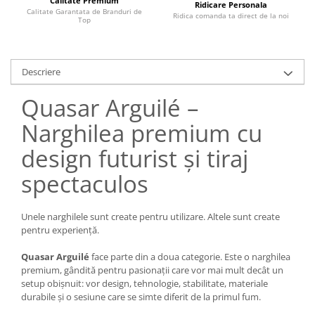
Calitate Premium
Ridicare Personala
Calitate Garantata de Branduri de
Ridica comanda ta direct de la noi
Top
Descriere
Quasar Arguilé –
Narghilea premium cu
design futurist și tiraj
spectaculos
Unele narghilele sunt create pentru utilizare. Altele sunt create
pentru experiență.
Quasar Arguilé
face parte din a doua categorie. Este o narghilea
premium, gândită pentru pasionații care vor mai mult decât un
setup obișnuit: vor design, tehnologie, stabilitate, materiale
durabile și o sesiune care se simte diferit de la primul fum.