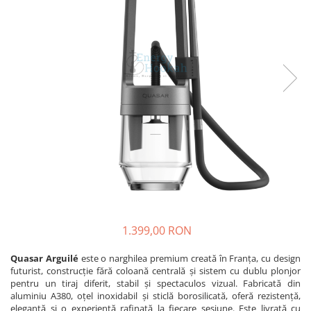
1.399,00 RON
Quasar Arguilé
este o narghilea premium creată în Franța, cu design
futurist, construcție fără coloană centrală și sistem cu dublu plonjor
pentru un tiraj diferit, stabil și spectaculos vizual. Fabricată din
aluminiu A380, oțel inoxidabil și sticlă borosilicată, oferă rezistență,
eleganță și o experiență rafinată la fiecare sesiune. Este livrată cu