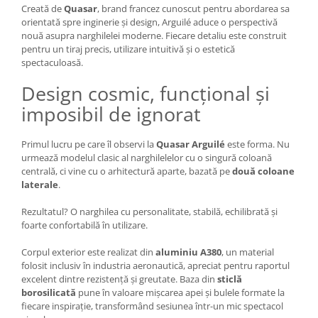
Creată de
Quasar
, brand francez cunoscut pentru abordarea sa
orientată spre inginerie și design, Arguilé aduce o perspectivă
nouă asupra narghilelei moderne. Fiecare detaliu este construit
pentru un tiraj precis, utilizare intuitivă și o estetică
spectaculoasă.
Design cosmic, funcțional și
imposibil de ignorat
Primul lucru pe care îl observi la
Quasar Arguilé
este forma. Nu
urmează modelul clasic al narghilelelor cu o singură coloană
centrală, ci vine cu o arhitectură aparte, bazată pe
două coloane
laterale
.
Rezultatul? O narghilea cu personalitate, stabilă, echilibrată și
foarte confortabilă în utilizare.
Corpul exterior este realizat din
aluminiu A380
, un material
folosit inclusiv în industria aeronautică, apreciat pentru raportul
excelent dintre rezistență și greutate. Baza din
sticlă
borosilicată
pune în valoare mișcarea apei și bulele formate la
fiecare inspirație, transformând sesiunea într-un mic spectacol