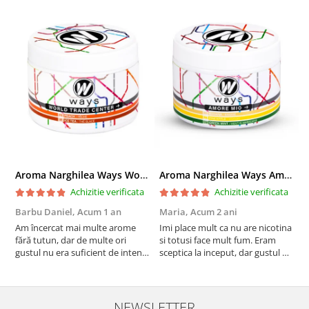
Aroma Narghilea Ways World Trade Center - Piersica cu Ice Tea, 200gr
Aroma Narghilea Ways Amore - Banana, Ananas si Menta, 200gr
Achizitie verificata
Achizitie verificata
Barbu Daniel,
Acum 1 an
Maria,
Acum 2 ani
G
Am încercat mai multe arome
Imi place mult ca nu are nicotina
O
fără tutun, dar de multe ori
si totusi face mult fum. Eram
R
gustul nu era suficient de intens.
sceptica la inceput, dar gustul de
mi-a plăcut însă aceasta. Fumul
banana cu ananas e surprinzator
este dens, iar aroma se menține
de natural si gustos. In plus, nu
pe toată durata sesiunii. Chiar
ramane miros neplacut in
dacă nu conține tutun, senzația
camera de tutun sau tigara.
NEWSLETTER