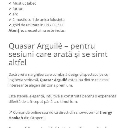
✔ Mustiuc Jabed
✔ furtun
✔ arc
✔ 2 mustiucuri de unica folosinta
✔ ghid de utilizare in EN / FR / DE
Atenție:
creuzetul nu este inclus.
Quasar Arguilé – pentru
sesiuni care arată și se simt
altfel
Dacă vrei o narghilea care combină designul spectaculos cu
ingineria serioasă,
Quasar Arguilé
este una dintre cele mai
interesante alegeri din zona premium.
Este stabilă, elegantă, intuitivă și construită pentru o experiență
diferită de la început până la ultimul fum.
📍 Comandă online sau ridică direct din showroom-ul
Energy
Hookah
din Otopeni.