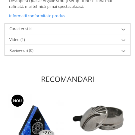
Descoperă Quasar Arguilé și du-ți setup-ul într-o zonă mai
rafinată, mai tehnică și mai spectaculoasă.
Informatii conformitate produs
Caracteristici
Video
(1)
Review-uri
(0)
RECOMANDARI
NOU