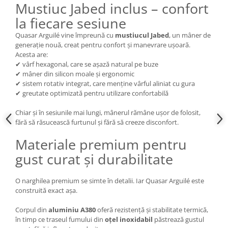
Mustiuc Jabed inclus – confort
la fiecare sesiune
Quasar Arguilé vine împreună cu
mustiucul Jabed
, un mâner de
generație nouă, creat pentru confort și manevrare ușoară.
Acesta are:
✔ vârf hexagonal, care se așază natural pe buze
✔ mâner din silicon moale și ergonomic
✔ sistem rotativ integrat, care menține vârful aliniat cu gura
✔ greutate optimizată pentru utilizare confortabilă
Chiar și în sesiunile mai lungi, mânerul rămâne ușor de folosit,
fără să răsucească furtunul și fără să creeze disconfort.
Materiale premium pentru
gust curat și durabilitate
O narghilea premium se simte în detalii. Iar Quasar Arguilé este
construită exact așa.
Corpul din
aluminiu A380
oferă rezistență și stabilitate termică,
în timp ce traseul fumului din
oțel inoxidabil
păstrează gustul