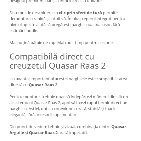
designul premium, dar și confortul real în utilizare.
Sistemul de deschidere cu
clic prin sfert de tură
permite
demontarea rapidă și intuitivă. În plus, reperul integrat pentru
nivelul apei te ajută să pregătești narghileaua mai ușor, fără
estimări inutile.
Mai puțină bătaie de cap. Mai mult timp pentru sesiune.
Compatibilă direct cu
creuzetul Quasar Raas 2
Un avantaj important al acestei narghilele este compatibilitatea
directă cu
Quasar Raas 2
.
Pentru montare, trebuie doar să îndepărtezi mânerul din silicon
al sistemului Quasar Raas 2, apoi să fixezi capul termic direct pe
narghilea. Astfel, obții o conexiune curată, stabilă și foarte
elegantă, fără accesorii suplimentare.
Din punct de vedere tehnic și vizual, combinația dintre
Quasar
Arguilé
și
Quasar Raas 2
arată impecabil.