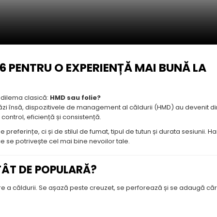
026 PENTRU O EXPERIENȚĂ MAI BUNĂ LA
 dilema clasică:
HMD sau folie?
stăzi însă, dispozitivele de management al căldurii (HMD) au devenit di
ontrol, eficiență și consistență.
preferințe, ci și de stilul de fumat, tipul de tutun și durata sesiunii. Ha
e se potrivește cel mai bine nevoilor tale.
ATÂT DE POPULARĂ?
e a căldurii. Se așază peste creuzet, se perforează și se adaugă căr