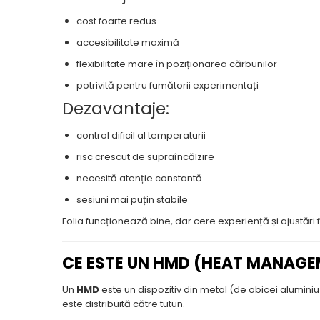
cost foarte redus
accesibilitate maximă
flexibilitate mare în poziționarea cărbunilor
potrivită pentru fumătorii experimentați
Dezavantaje:
control dificil al temperaturii
risc crescut de supraîncălzire
necesită atenție constantă
sesiuni mai puțin stabile
Folia funcționează bine, dar cere experiență și ajustări 
CE ESTE UN HMD (HEAT MANAGE
Un
HMD
este un dispozitiv din metal (de obicei alumin
este distribuită către tutun.