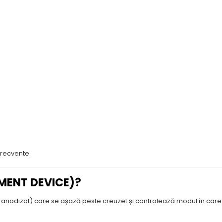
frecvente.
MENT DEVICE)?
iu anodizat) care se așază peste creuzet și controlează modul în car