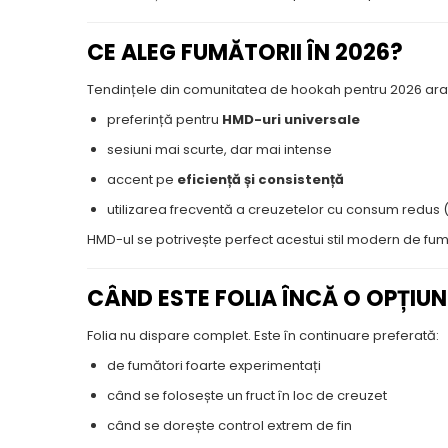
CE ALEG FUMĂTORII ÎN 2026?
Tendințele din comunitatea de hookah pentru 2026 arat
preferință pentru
HMD-uri universale
sesiuni mai scurte, dar mai intense
accent pe
eficiență și consistență
utilizarea frecventă a creuzetelor cu consum redus (
HMD-ul se potrivește perfect acestui stil modern de fum
CÂND ESTE FOLIA ÎNCĂ O OPȚIU
Folia nu dispare complet. Este în continuare preferată:
de fumători foarte experimentați
când se folosește un fruct în loc de creuzet
când se dorește control extrem de fin