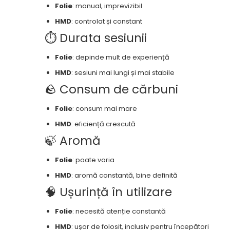
Folie
: manual, imprevizibil
HMD
: controlat și constant
⏱️ Durata sesiunii
Folie
: depinde mult de experiență
HMD
: sesiuni mai lungi și mai stabile
🪨 Consum de cărbuni
Folie
: consum mai mare
HMD
: eficiență crescută
🍃 Aromă
Folie
: poate varia
HMD
: aromă constantă, bine definită
🧠 Ușurință în utilizare
Folie
: necesită atenție constantă
HMD
: ușor de folosit, inclusiv pentru începători