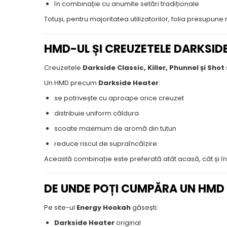
în combinație cu anumite setări tradiționale
Totuși, pentru majoritatea utilizatorilor, folia presupune
HMD-UL ȘI CREUZETELE DARKSID
Creuzetele
Darkside Classic, Killer, Phunnel și Shot
Un HMD precum
Darkside Heater
:
se potrivește cu aproape orice creuzet
distribuie uniform căldura
scoate maximum de aromă din tutun
reduce riscul de supraîncălzire
Această combinație este preferată atât acasă, cât și în
DE UNDE POȚI CUMPĂRA UN HMD 
Pe site-ul
Energy Hookah
găsești:
Darkside Heater
original