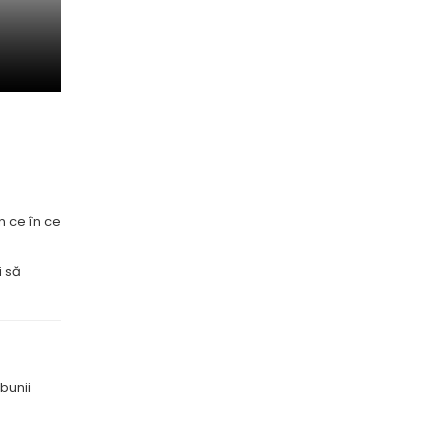
n ce în ce
i să
bunii