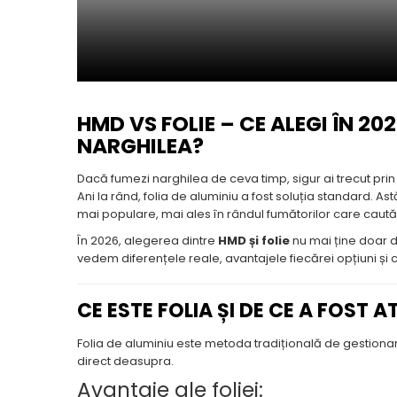
HMD VS FOLIE – CE ALEGI ÎN 2
NARGHILEA?
Dacă fumezi narghilea de ceva timp, sigur ai trecut prin
Ani la rând, folia de aluminiu a fost soluția standard. A
mai populare, mai ales în rândul fumătorilor care caută c
În 2026, alegerea dintre
HMD și folie
nu mai ține doar de 
vedem diferențele reale, avantajele fiecărei opțiuni și c
CE ESTE FOLIA ȘI DE CE A FOST 
Folia de aluminiu este metoda tradițională de gestionar
direct deasupra.
Avantaje ale foliei: