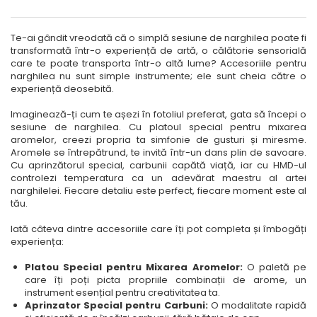
Te-ai gândit vreodată că o simplă sesiune de narghilea poate fi
transformată într-o experiență de artă, o călătorie sensorială
care te poate transporta într-o altă lume? Accesoriile pentru
narghilea nu sunt simple instrumente; ele sunt cheia către o
experiență deosebită.
Imaginează-ți cum te așezi în fotoliul preferat, gata să începi o
sesiune de narghilea. Cu platoul special pentru mixarea
aromelor, creezi propria ta simfonie de gusturi și miresme.
Aromele se întrepătrund, te invită într-un dans plin de savoare.
Cu aprinzătorul special, carbunii capătă viață, iar cu HMD-ul
controlezi temperatura ca un adevărat maestru al artei
narghilelei. Fiecare detaliu este perfect, fiecare moment este al
tău.
Iată câteva dintre accesoriile care îți pot completa și îmbogăți
experiența:
Platou Special pentru Mixarea Aromelor:
O paletă pe
care îți poți picta propriile combinații de arome, un
instrument esențial pentru creativitatea ta.
Aprinzator Special pentru Carbuni:
O modalitate rapidă