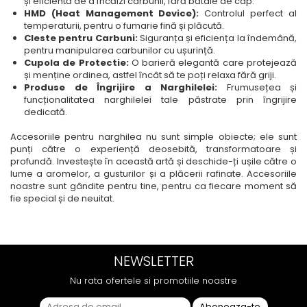
și eficientă de a încălzi carbunii, fără bătaie de cap.
HMD (Heat Management Device):
Controlul perfect al
temperaturii, pentru o fumarie fină și plăcută.
Cleste pentru Carbuni:
Siguranța și eficiența la îndemână,
pentru manipularea carbunilor cu ușurință.
Cupola de Protectie:
O barieră elegantă care protejează
și menține ordinea, astfel încât să te poți relaxa fără griji.
Produse de Îngrijire a Narghilelei:
Frumusețea și
funcționalitatea narghilelei tale păstrate prin îngrijire
dedicată.
Accesoriile pentru narghilea nu sunt simple obiecte; ele sunt
punți către o experiență deosebită, transformatoare și
profundă. Investește în această artă și deschide-ți ușile către o
lume a aromelor, a gusturilor și a plăcerii rafinate. Accesoriile
noastre sunt gândite pentru tine, pentru ca fiecare moment să
fie special și de neuitat.
NEWSLETTER
Nu rata ofertele si promotiile noastre