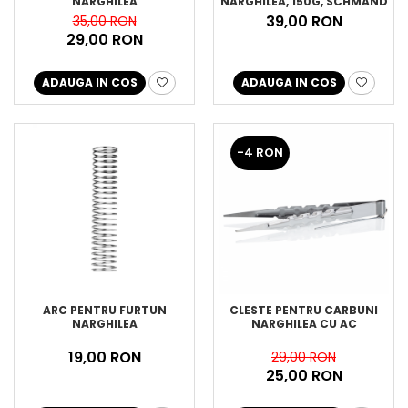
NARGHILEA
NARGHILEA, 150G, SCHMAND
WEG
39,00 RON
35,00 RON
29,00 RON
ADAUGA IN COS
ADAUGA IN COS
-4 RON
ARC PENTRU FURTUN
CLESTE PENTRU CARBUNI
NARGHILEA
NARGHILEA CU AC
19,00 RON
29,00 RON
25,00 RON