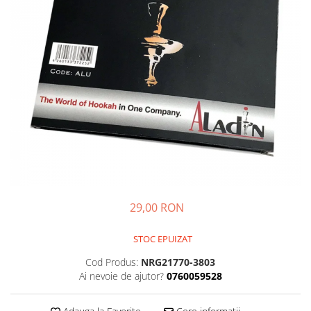
29,00 RON
STOC EPUIZAT
Cod Produs:
NRG21770-3803
Ai nevoie de ajutor?
0760059528