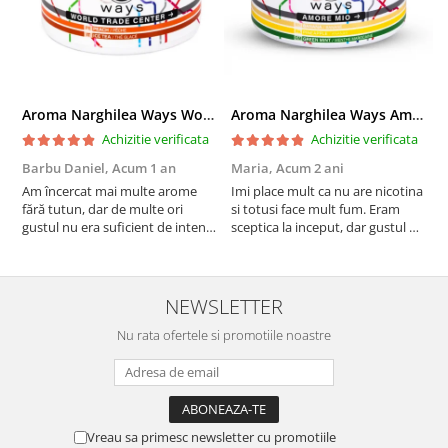
Aroma Narghilea Ways World Trade Center - Piersica cu Ice Tea, 200gr
Aroma Narghilea Ways Amore - Banana, Ananas si Menta, 200gr
Achizitie verificata
Achizitie verificata
Barbu Daniel,
Acum 1 an
Maria,
Acum 2 ani
G
Am încercat mai multe arome
Imi place mult ca nu are nicotina
O
fără tutun, dar de multe ori
si totusi face mult fum. Eram
R
gustul nu era suficient de intens.
sceptica la inceput, dar gustul de
mi-a plăcut însă aceasta. Fumul
banana cu ananas e surprinzator
este dens, iar aroma se menține
de natural si gustos. In plus, nu
pe toată durata sesiunii. Chiar
ramane miros neplacut in
dacă nu conține tutun, senzația
camera de tutun sau tigara.
NEWSLETTER
este la fel de sati...
Nu rata ofertele si promotiile noastre
Vreau sa primesc newsletter cu promotiile