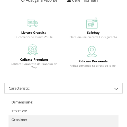
Adauga la Favorite
Cere informatii
Livrare Gratuita
Safebuy
La comenzi de minim 250 lei
Plata on-line cu cardul in siguranta
Calitate Premium
Ridicare Personala
Calitate Garantata de Branduri de
Ridica comanda ta direct de la noi
Top
Caracteristici
Dimensiune:
15x15 cm
Grosime: