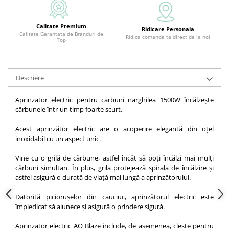
Calitate Premium
Ridicare Personala
Calitate Garantata de Branduri de
Ridica comanda ta direct de la noi
Top
Descriere
Aprinzator electric pentru carbuni narghilea 1500W încălzește
cărbunele într-un timp foarte scurt.
Acest aprinzător electric are o acoperire elegantă din oțel
inoxidabil cu un aspect unic.
Vine cu o grilă de cărbune, astfel încât să poți încălzi mai mulți
cărbuni simultan. În plus, grila protejează spirala de încălzire și
astfel asigură o durată de viață mai lungă a aprinzătorului.
Datorită piciorușelor din cauciuc, aprinzătorul electric este
împiedicat să alunece și asigură o prindere sigură.
Aprinzator electric AO Blaze include, de asemenea, clește pentru