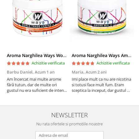
Aroma Narghilea Ways World Trade Center - Piersica cu Ice Tea, 200gr
Aroma Narghilea Ways Amore - Banana, Ananas si Menta, 200gr
Achizitie verificata
Achizitie verificata
Barbu Daniel,
Acum 1 an
Maria,
Acum 2 ani
G
Am încercat mai multe arome
Imi place mult ca nu are nicotina
O
fără tutun, dar de multe ori
si totusi face mult fum. Eram
R
gustul nu era suficient de intens.
sceptica la inceput, dar gustul de
mi-a plăcut însă aceasta. Fumul
banana cu ananas e surprinzator
este dens, iar aroma se menține
de natural si gustos. In plus, nu
pe toată durata sesiunii. Chiar
ramane miros neplacut in
dacă nu conține tutun, senzația
camera de tutun sau tigara.
NEWSLETTER
este la fel de sati...
Nu rata ofertele si promotiile noastre