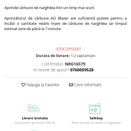
Aprinde cărbunii de narghilea într-un timp mai scurt.
Aprinzătorul de cărbune AO ​​Blazer are suficientă putere pentru a
încălzi o cantitate relativ mare de cărbune de narghilea iar timpul
estimat este de până la 7 minute.
STOC EPUIZAT
Durata de livrare:
1-2 saptamani
Cod Produs:
NRG16579
Ai nevoie de ajutor?
0760059528
Adauga la Favorite
Cere informatii
Livrare Gratuita
Safebuy
La comenzi de minim 250 lei
Plata on-line cu cardul in siguranta