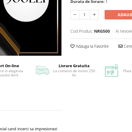
Durata de livrare:
1
ADAUG
Cod Produs:
NRG500
Ai nevoie
Adauga la Favorite
Cere 
rt On-line
Livrare Gratuita
ere in alegerea
La comenzi de minim 250
Plata
usului dorit
lei
ecial cand incerci sa impresionezi