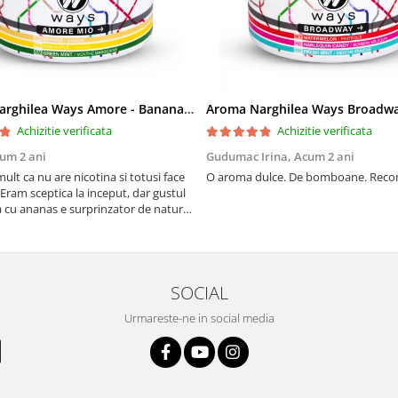
Aroma Narghilea Ways Amore - Banana, Ananas si Menta, 200gr
Achizitie verificata
Achizitie verificata
um 2 ani
Gudumac Irina,
Acum 2 ani
mult ca nu are nicotina si totusi face
O aroma dulce. De bomboane. Rec
Eram sceptica la inceput, dar gustul
 cu ananas e surprinzator de natural
 In plus, nu ramane miros neplacut in
tutun sau tigara.
SOCIAL
Urmareste-ne in social media