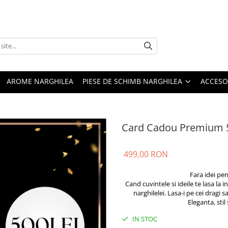
AROME NARGHILEA
PIESE DE SCHIMB NARGHILEA
ACCESO
Card Cadou Premium 
499,00 RON
Fara idei pen
Cand cuvintele si ideile te lasa la
narghilelei. Lasa-i pe cei dragi s
Eleganta, stil 
IN STOC