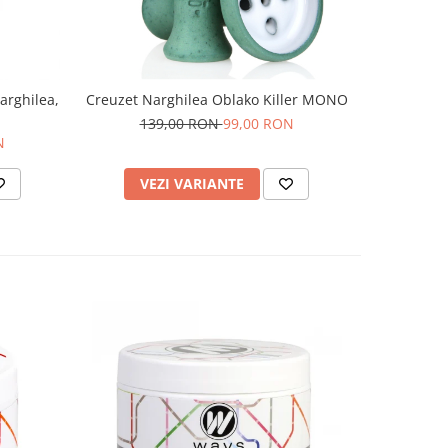
arghilea,
Creuzet Narghilea Oblako Killer MONO
Set Folie 
139,00 RON
99,00 RON
2
N
VEZI VARIANTE
AD