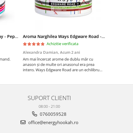
Aroma Narghilea Ways Broadway - Pepene Rosu, Bomboane, Menta, 200g
Aroma Narghilea Ways Edgware Road - Dublu Mar cu anison, 200gr
Mustiuc nar
Achizitie verificata
Alexandra Damian,
Acum 2 ani
Daniela Ioa
omand.
Am mai încercat arome de dublu măr cu
Imi place.
anason și de multe ori anasonul era prea
intens. Ways Edgware Road are un echilibru
perfect – simți dulceața merelor la început, iar
anasonul rămâne subtil în postgust, fără să fie
copleșitor. Reco...
SUPORT CLIENTI
08:00 - 21:00
0760059528
office@energyhookah.ro