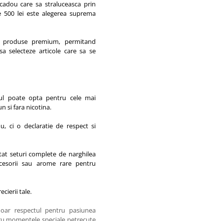
 cadou care sa straluceasca prin
e 500 lei este alegerea suprema
de produse premium, permitand
a selecteze articole care sa se
ul poate opta pentru cele mai
n si fara nicotina.
u, ci o declaratie de respect si
 atat seturi complete de narghilea
ccesorii sau arome rare pentru
cierii tale.
oar respectul pentru pasiunea
ntru momentele speciale petrecute