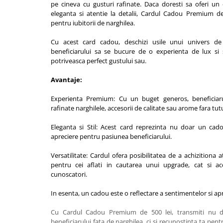
pe cineva cu gusturi rafinate. Daca doresti sa oferi un
eleganta si atentie la detalii, Cardul Cadou Premium d
pentru iubitorii de narghilea.
Cu acest card cadou, deschizi usile unui univers 
beneficiarului sa se bucure de o experienta de lux si s
potriveasca perfect gustului sau.
Avantaje:
Experienta Premium: Cu un buget generos, beneficiar
rafinate narghilele, accesorii de calitate sau arome fara tutu
Eleganta si Stil: Acest card reprezinta nu doar un cado
apreciere pentru pasiunea beneficiarului.
Versatilitate: Cardul ofera posibilitatea de a achizitiona
pentru cei aflati in cautarea unui upgrade, cat si a
cunoscatori.
In esenta, un cadou este o reflectare a sentimentelor si apre
Cu Cardul Cadou Premium de 500 lei, transmiti nu d
beneficiarului fata de narghilea, ci si recunostinta ta pe