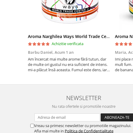
Aroma Narghilea Ways World Trade Center - Piersica cu Ice Tea, 200gr
Achizitie verificata
Barbu Daniel,
Acum 1 an
Maria,
Ac
Am încercat mai multe arome fără tutun, dar
Imi place 
de multe ori gustul nu era suficient de intens.
mult fum. 
mi-a plăcut însă aceasta. Fumul este dens, iar
de banana
aroma se menține pe toată durata sesiunii.
si gustos.
Chiar dacă nu conține tutun, senzația este la fel
camera de 
de sati...
NEWSLETTER
Nu rata ofertele si promotiile noastre
Vreau sa primesc newsletter cu promotiile magazinului.
Afla mai multe in
Politica de Confidentialitate