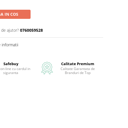
A IN COS
 de ajutor?
0760059528
informatii
Safebuy
Calitate Premium
 on-line cu cardul in
Calitate Garantata de
siguranta
Branduri de Top