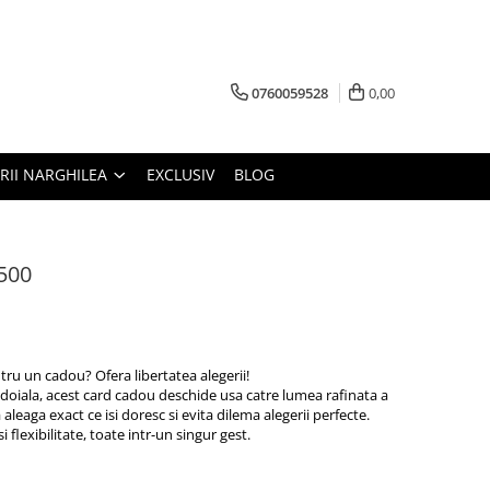
0760059528
0,00
RII NARGHILEA
EXCLUSIV
BLOG
500
tru un cadou? Ofera libertatea alegerii!
 indoiala, acest card cadou deschide usa catre lumea rafinata a
a aleaga exact ce isi doresc si evita dilema alegerii perfecte.
si flexibilitate, toate intr-un singur gest.