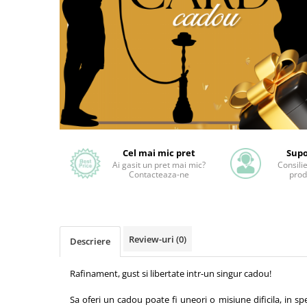
Cel mai mic pret
Supo
Ai gasit un pret mai mic?
Consili
Contacteaza-ne
prod
Review-uri
(0)
Descriere
Rafinament, gust si libertate intr-un singur cadou!
Sa oferi un cadou poate fi uneori o misiune dificila, in sp