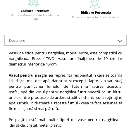
Calitate Premium
Ridicare Personala
Calitate Garantata de Branduri de
Ridica comanda ta direct de la noi
Top
Descriere
Vasul de sticlă pentru narghilea, model Moze, este compatibil cu
narghileaua Breeze TWO. Vasul are înalțimea de 19 cm iar
diametrul interior de 45mm.
Vasul pentru narghilea
reprezintă recipientul în care se toarnă
lichid (cel mai des apă, dar sunt și excepții: lapte, vin sau suc)
pentru purificarea fumului de tutun și răcirea acestuia.
Astfel, apă din vasul pentru narghilea funcționează ca un filtru:
unele dintre produsele de ardere și aditivii chimici sunt reținuți în
apă. Lichidul hidratează și răcește fumul - ceea ce face sesiunea să
fie mai ușoară și mai plăcută.
Pe piață există mai multe tipuri de vase pentru narghilea –
din sticlă, cristal, metal, plastic.