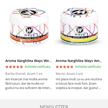
Aroma Narghilea Ways World Trade Center - Piersica cu Ice Tea, 200gr
Aroma Narghilea Ways Amore - Banana, Ananas si Menta, 200gr
Achizitie verificata
Achizitie verificata
Barbu Daniel,
Acum 1 an
Maria,
Acum 2 ani
G
Am încercat mai multe arome
Imi place mult ca nu are nicotina
O
fără tutun, dar de multe ori
si totusi face mult fum. Eram
R
gustul nu era suficient de intens.
sceptica la inceput, dar gustul de
mi-a plăcut însă aceasta. Fumul
banana cu ananas e surprinzator
este dens, iar aroma se menține
de natural si gustos. In plus, nu
pe toată durata sesiunii. Chiar
ramane miros neplacut in
dacă nu conține tutun, senzația
camera de tutun sau tigara.
NEWSLETTER