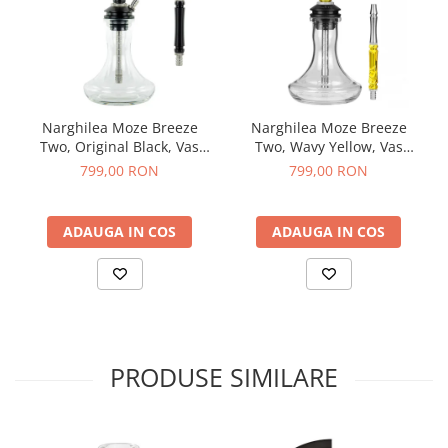
Narghilea Moze Breeze
Narghilea Moze Breeze
Two, Original Black, Vas
Two, Wavy Yellow, Vas
Transparent
Transparent
799,00 RON
799,00 RON
ADAUGA IN COS
ADAUGA IN COS
PRODUSE SIMILARE