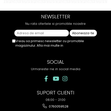
este dens, iar aroma se
natural si gustos. In plus, nu
menține pe toată durata
ramane miros neplacut in
sesiunii. Chiar dacă nu
camera de tutun sau tigara.
NEWSLETTER
conține tutun, senzația este la
fel de sati...
Nu rata ofertele si promotiile noastre
Vreau sa primesc newsletter cu promotiile
magazinului. Afla mai multe in
Politica de
Confidentialitate
SOCIAL
Urmareste-ne in social media
SUPORT CLIENTI
08:00 - 21:00
0760059528