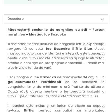
Top
noi
Descriere
Răcorește-ți sesiunile de narghilea cu stil – Furtun
narghilea + Mustiuc Ice Bazooka
Transformă fiecare sesiune de narghilea într-o experiență
revigorantă cu setul
Ice Bazooka Riffle Blue
. Acest
muștiuc inovator, cu gel de răcire integrat, este conceput
pentru a răci fumul înainte ca acesta să ajungă la utilizator,
oferind o senzație de prospețime deosebită – ideală mai
ales în zilele toride de vară.
Setul conține o
Ice Bazooka
de aproximativ 34 cm, cu un
gel-acumulator reutilizabil
ce se plasează în
congelator timp de minimum o oră înainte de utilizare.
Odată răcit, acesta menține o temperatură scăzută a
fumului pe durata sesiunii, fără a afecta aroma tutunului.
În pachet este inclus și un furtun de silicon cu aspect
texturat
Riffle
, perfect compatibil cu majoritatea