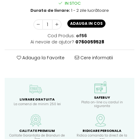
IN STOC
Durata de livrare:
1 - 2 zile lucrătoare
ADAUGA IN COS
Cod Produs:
of56
Ai nevoie de ajutor?
0760059528
Adauga la Favorite
Cere informatii
SAFEBUY
LIVRARE GRATUITA
Plata on-line cu cardul in
La comenzi de minim 250 lei
siguranta
CALITATE PREMIUM
RIDICARE PERSONALA
Calitate Garantata de Branduri de
Ridica comanda ta direct de la