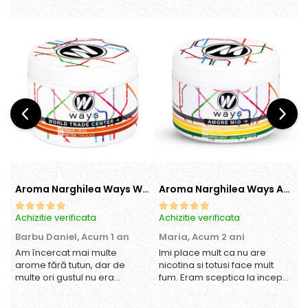
Aroma Narghilea Ways World Trade Center - Piersica cu Ice Tea, 200gr
Aroma Narghilea Ways Amore - Banana, Ananas si Menta, 200gr
Achizitie verificata
Achizitie verificata
A
Barbu Daniel,
Acum 1 an
Maria,
Acum 2 ani
Am încercat mai multe
Imi place mult ca nu are
O
arome fără tutun, dar de
nicotina si totusi face mult
multe ori gustul nu era
fum. Eram sceptica la inceput,
suficient de intens. mi-a
dar gustul de banana cu
plăcut însă aceasta. Fumul
ananas e surprinzator de