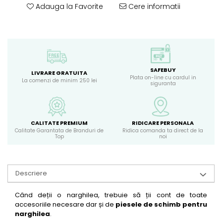
Adauga la Favorite
Cere informatii
SAFEBUY
LIVRARE GRATUITA
Plata on-line cu cardul in
La comenzi de minim 250 lei
siguranta
CALITATE PREMIUM
RIDICARE PERSONALA
Calitate Garantata de Branduri de
Ridica comanda ta direct de la
Top
noi
Descriere
Când deții o narghilea, trebuie să ții cont de toate
accesoriile necesare dar și de
piesele de schimb pentru
narghilea
.