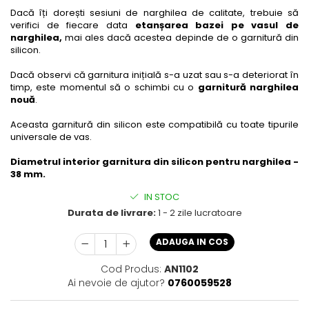
Dacă îți dorești sesiuni de narghilea de calitate, trebuie să
verifici de fiecare data
etanșarea bazei pe vasul de
narghilea,
mai ales dacă acestea depinde de o garnitură din
silicon.
Dacă observi că garnitura inițială s-a uzat sau s-a deteriorat în
timp, este momentul să o schimbi cu o
garnitură narghilea
nouă
.
Aceasta garnitură din silicon este compatibilă cu toate tipurile
universale de vas.
Diametrul interior garnitura din silicon pentru narghilea -
38 mm.
IN STOC
Durata de livrare:
1 - 2 zile lucratoare
ADAUGA IN COS
Cod Produs:
AN1102
Ai nevoie de ajutor?
0760059528