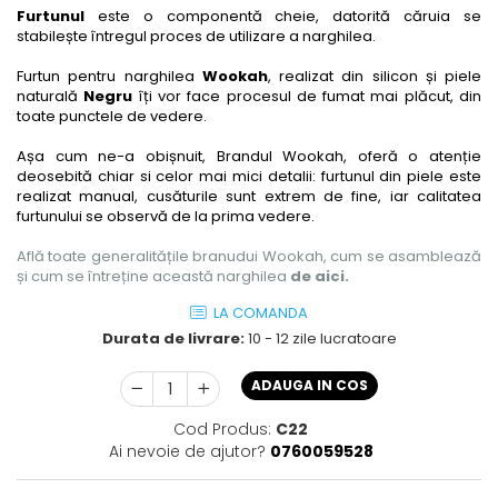
Furtunul
este o componentă cheie, datorită căruia se
stabilește întregul proces de utilizare a narghilea.
Furtun pentru narghilea
Wookah
, realizat din silicon și piele
naturală
Negru
îți vor face procesul de fumat mai plăcut, din
toate punctele de vedere.
Așa cum ne-a obișnuit, Brandul Wookah, oferă o atenție
deosebită chiar si celor mai mici detalii: furtunul din piele este
realizat manual, cusăturile sunt extrem de fine, iar calitatea
furtunului se observă de la prima vedere.
Află toate generalitățile branudui Wookah, cum se asamblează
și cum se întreține această narghilea
de aici
.
LA COMANDA
Durata de livrare:
10 - 12 zile lucratoare
ADAUGA IN COS
Cod Produs:
C22
Ai nevoie de ajutor?
0760059528