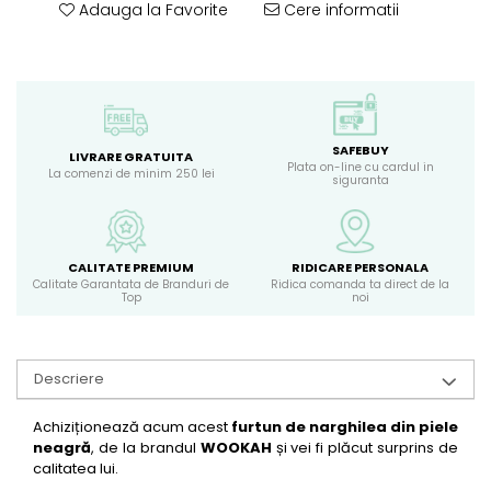
Adauga la Favorite
Cere informatii
SAFEBUY
LIVRARE GRATUITA
Plata on-line cu cardul in
La comenzi de minim 250 lei
siguranta
CALITATE PREMIUM
RIDICARE PERSONALA
Calitate Garantata de Branduri de
Ridica comanda ta direct de la
Top
noi
Descriere
Achiziționează acum acest
furtun de narghilea din piele
neagră
, de la brandul
WOOKAH
și vei fi plăcut surprins de
calitatea lui.