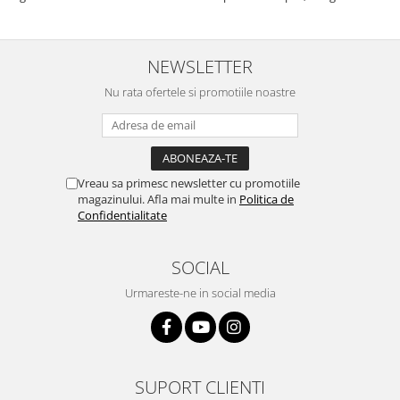
mi-a plăcut însă aceasta. Fumul
banana cu ananas e surprinzator
este dens, iar aroma se menține
de natural si gustos. In plus, nu
pe toată durata sesiunii. Chiar
ramane miros neplacut in
dacă nu conține tutun, senzația
camera de tutun sau tigara.
NEWSLETTER
este la fel de sati...
Nu rata ofertele si promotiile noastre
Vreau sa primesc newsletter cu promotiile
magazinului. Afla mai multe in
Politica de
Confidentialitate
SOCIAL
Urmareste-ne in social media
SUPORT CLIENTI