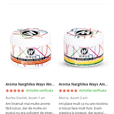
Aroma Narghilea Ways World Trade Center - Piersica cu Ice Tea, 200gr
Aroma Narghilea Ways Amore - Banana, Ananas si Menta, 200gr
Achizitie verificata
Achizitie verificata
Barbu Daniel,
Acum 1 an
Maria,
Acum 2 ani
G
Am încercat mai multe arome
Imi place mult ca nu are nicotina
O
fără tutun, dar de multe ori
si totusi face mult fum. Eram
R
gustul nu era suficient de intens.
sceptica la inceput, dar gustul de