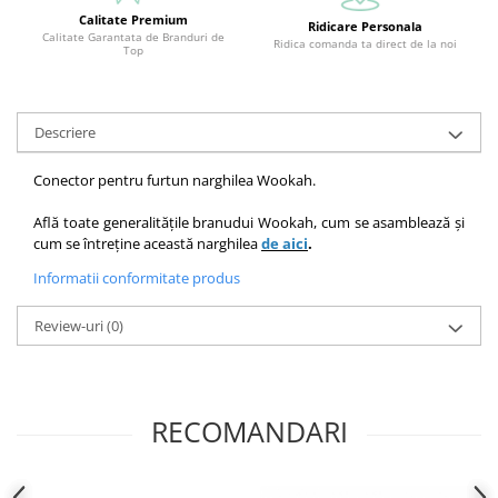
Calitate Premium
Ridicare Personala
Calitate Garantata de Branduri de
Ridica comanda ta direct de la noi
Top
Descriere
Conector pentru furtun narghilea Wookah.
Află toate generalitățile branudui Wookah, cum se asamblează și
cum se întreține această narghilea
de aici
.
Informatii conformitate produs
Review-uri
(0)
RECOMANDARI