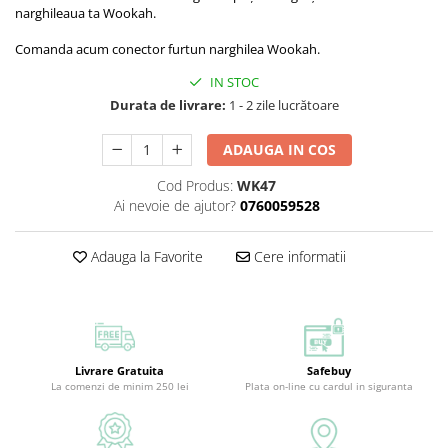
narghileaua ta Wookah.
Comanda acum conector furtun narghilea Wookah.
IN STOC
Durata de livrare:
1 - 2 zile lucrătoare
ADAUGA IN COS
Cod Produs:
WK47
Ai nevoie de ajutor?
0760059528
Adauga la Favorite
Cere informatii
Livrare Gratuita
Safebuy
La comenzi de minim 250 lei
Plata on-line cu cardul in siguranta