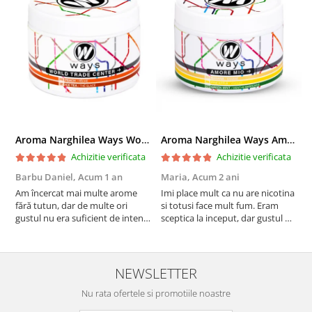
Aroma Narghilea Ways World Trade Center - Piersica cu Ice Tea, 200gr
Aroma Narghilea Ways Amore - Banana, Ananas si Menta, 200gr
Achizitie verificata
Achizitie verificata
Barbu Daniel,
Acum 1 an
Maria,
Acum 2 ani
G
Am încercat mai multe arome
Imi place mult ca nu are nicotina
O
fără tutun, dar de multe ori
si totusi face mult fum. Eram
R
gustul nu era suficient de intens.
sceptica la inceput, dar gustul de
mi-a plăcut însă aceasta. Fumul
banana cu ananas e surprinzator
este dens, iar aroma se menține
de natural si gustos. In plus, nu
pe toată durata sesiunii. Chiar
ramane miros neplacut in
dacă nu conține tutun, senzația
camera de tutun sau tigara.
NEWSLETTER
este la fel de sati...
Nu rata ofertele si promotiile noastre