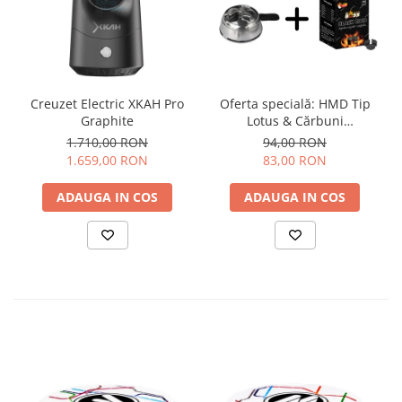
Creuzet Electric XKAH Pro
Oferta specială: HMD Tip
Graphite
Lotus & Cărbuni
Narghilea Coco Boss
1.710,00 RON
94,00 RON
1.659,00 RON
83,00 RON
ADAUGA IN COS
ADAUGA IN COS