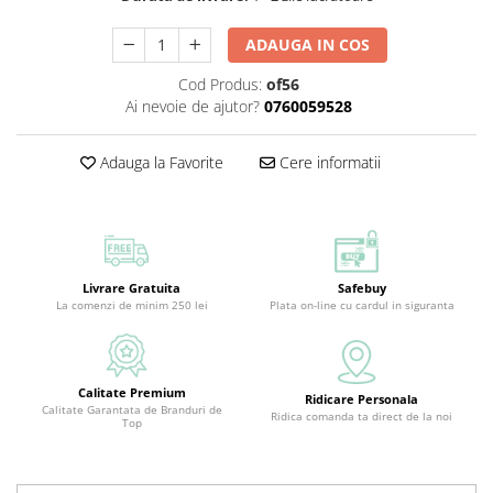
ADAUGA IN COS
Cod Produs:
of56
Ai nevoie de ajutor?
0760059528
Adauga la Favorite
Cere informatii
Livrare Gratuita
Safebuy
La comenzi de minim 250 lei
Plata on-line cu cardul in siguranta
Calitate Premium
Ridicare Personala
Calitate Garantata de Branduri de
Ridica comanda ta direct de la noi
Top