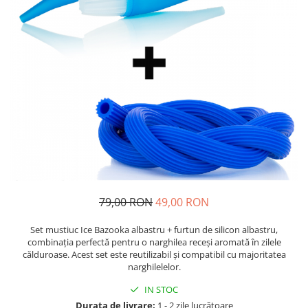
79,00 RON
49,00 RON
Set mustiuc Ice Bazooka albastru + furtun de silicon albastru,
combinația perfectă pentru o narghilea receși aromată în zilele
călduroase. Acest set este reutilizabil și compatibil cu majoritatea
narghilelelor.
IN STOC
Durata de livrare:
1 - 2 zile lucrătoare