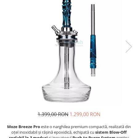
1.399,00 RON
1.299,00 RON
Moze Breeze Pro
este o narghilea premium compactă, realizată din
oțel inoxidabil și rășină epoxidică, echipată cu
sistem Blow-Off
reglabil în 3 moduri
și inovatorul
Push to Purge System
pentru