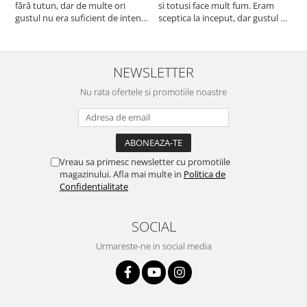
fără tutun, dar de multe ori
si totusi face mult fum. Eram
R
gustul nu era suficient de intens.
sceptica la inceput, dar gustul de
mi-a plăcut însă aceasta. Fumul
banana cu ananas e surprinzator
este dens, iar aroma se menține
de natural si gustos. In plus, nu
pe toată durata sesiunii. Chiar
ramane miros neplacut in
dacă nu conține tutun, senzația
camera de tutun sau tigara.
NEWSLETTER
este la fel de sati...
Nu rata ofertele si promotiile noastre
Vreau sa primesc newsletter cu promotiile
magazinului. Afla mai multe in
Politica de
Confidentialitate
SOCIAL
Urmareste-ne in social media