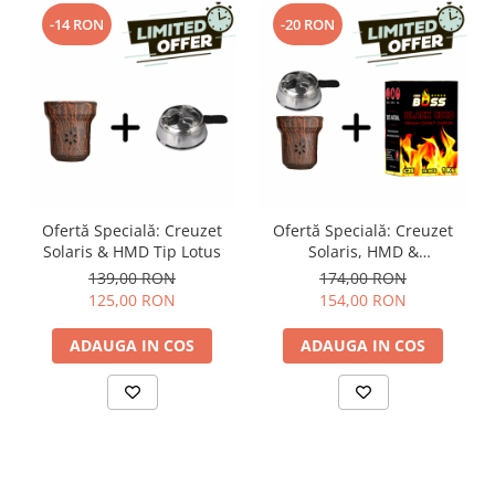
-14 RON
-20 RON
Ofertă Specială: Creuzet
Ofertă Specială: Creuzet
Solaris & HMD Tip Lotus
Solaris, HMD &
Carbuni Coco Boss
139,00 RON
174,00 RON
125,00 RON
154,00 RON
ADAUGA IN COS
ADAUGA IN COS