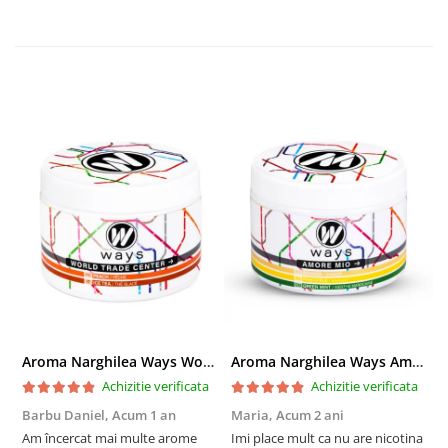
Aroma Narghilea Ways World Trade Center - Piersica cu Ice Tea, 200gr
Aroma Narghilea Ways Amore - Banana, Ananas si Menta, 200gr
Achizitie verificata
Achizitie verificata
Barbu Daniel,
Acum 1 an
Maria,
Acum 2 ani
G
Am încercat mai multe arome
Imi place mult ca nu are nicotina
O