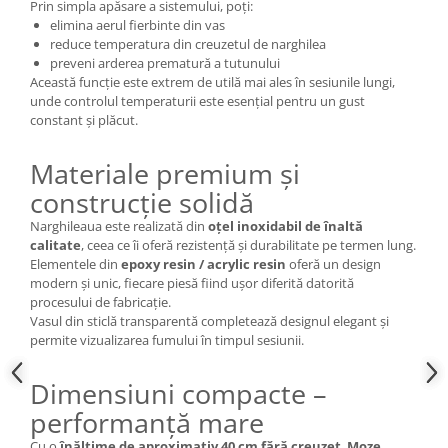
Prin simpla apăsare a sistemului, poți:
elimina aerul fierbinte din vas
reduce temperatura din creuzetul de narghilea
preveni arderea prematură a tutunului
Această funcție este extrem de utilă mai ales în sesiunile lungi,
unde controlul temperaturii este esențial pentru un gust
constant și plăcut.
Materiale premium și
construcție solidă
Narghileaua este realizată din
oțel inoxidabil de înaltă
calitate
, ceea ce îi oferă rezistență și durabilitate pe termen lung.
Elementele din
epoxy resin / acrylic resin
oferă un design
modern și unic, fiecare piesă fiind ușor diferită datorită
procesului de fabricație.
Vasul din sticlă transparentă completează designul elegant și
permite vizualizarea fumului în timpul sesiunii.
Dimensiuni compacte –
performanță mare
Cu o
înălțime de aproximativ 40 cm fără creuzet
,
Moze