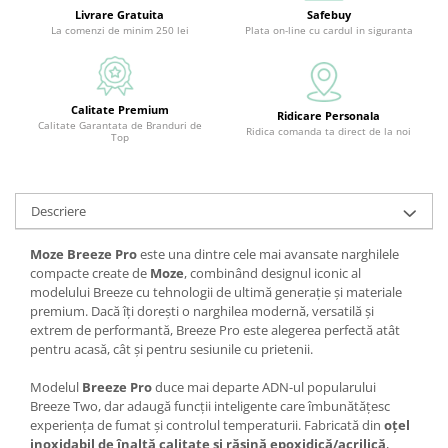
Livrare Gratuita
Safebuy
La comenzi de minim 250 lei
Plata on-line cu cardul in siguranta
Calitate Premium
Ridicare Personala
Calitate Garantata de Branduri de
Ridica comanda ta direct de la noi
Top
Descriere
Moze Breeze Pro
este una dintre cele mai avansate narghilele
compacte create de
Moze
, combinând designul iconic al
modelului Breeze cu tehnologii de ultimă generație și materiale
premium. Dacă îți dorești o narghilea modernă, versatilă și
extrem de performantă, Breeze Pro este alegerea perfectă atât
pentru acasă, cât și pentru sesiunile cu prietenii.
Modelul
Breeze Pro
duce mai departe ADN-ul popularului
Breeze Two, dar adaugă funcții inteligente care îmbunătățesc
experiența de fumat și controlul temperaturii. Fabricată din
oțel
inoxidabil de înaltă calitate și rășină epoxidică/acrilică
,