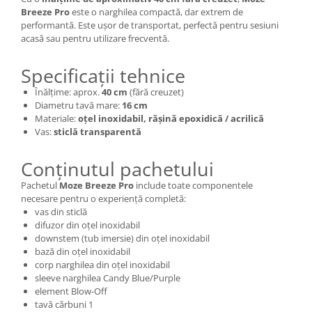
Breeze Pro
este o narghilea compactă, dar extrem de
performantă. Este ușor de transportat, perfectă pentru sesiuni
acasă sau pentru utilizare frecventă.
Specificații tehnice
Înălțime: aprox.
40 cm
(fără creuzet)
Diametru tavă mare:
16 cm
Materiale:
oțel inoxidabil, rășină epoxidică / acrilică
Vas:
sticlă transparentă
Conținutul pachetului
Pachetul
Moze Breeze Pro
include toate componentele
necesare pentru o experiență completă:
vas din sticlă
difuzor din oțel inoxidabil
downstem (tub imersie) din oțel inoxidabil
bază din oțel inoxidabil
corp narghilea din oțel inoxidabil
sleeve narghilea Candy Blue/Purple
element Blow-Off
tavă cărbuni 1