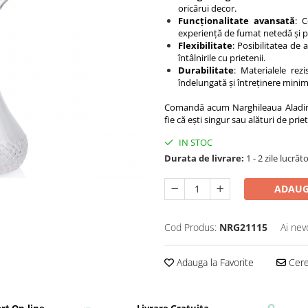
oricărui decor.
Funcționalitate avansată
: 
experiență de fumat netedă și p
Flexibilitate
: Posibilitatea de
întâlnirile cu prietenii.
Durabilitate
: Materialele rez
îndelungată și întreținere minim
Comandă acum Narghileaua Aladin
fie că ești singur sau alături de priet
IN STOC
Durata de livrare:
1 - 2 zile lucrăt
ADAUG
Cod Produs:
NRG21115
Ai nev
Adauga la Favorite
Cere 