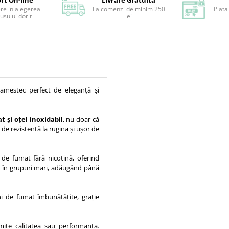
rt On-line
Livrare Gratuita
ere in alegerea
La comenzi de minim 250
Plata
usului dorit
lei
amestec perfect de eleganță și
 și oțel inoxidabil
, nu doar că
de rezistentă la rugina și ușor de
 de fumat fără nicotină, oferind
 și în grupuri mari, adăugând până
i de fumat îmbunătățite, grație
mite calitatea sau performanța.