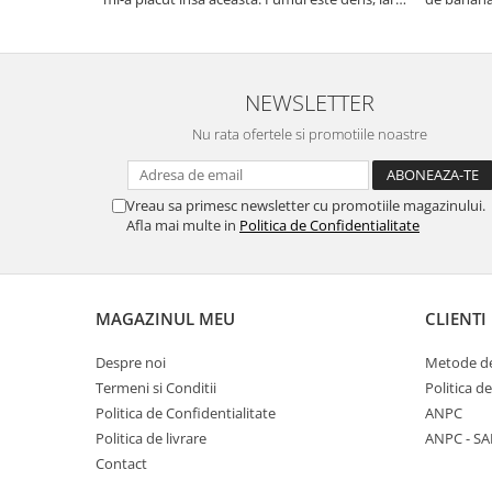
aroma se menține pe toată durata sesiunii.
si gustos.
Chiar dacă nu conține tutun, senzația este la fel
camera de 
de sati...
NEWSLETTER
Nu rata ofertele si promotiile noastre
Vreau sa primesc newsletter cu promotiile magazinului.
Afla mai multe in
Politica de Confidentialitate
MAGAZINUL MEU
CLIENTI
Despre noi
Metode de
Termeni si Conditii
Politica d
Politica de Confidentialitate
ANPC
Politica de livrare
ANPC - SA
Contact