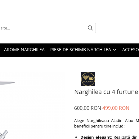
AROME NARGHILEA
PIESE DE SCHIMB NARGHILEA
ACCESO
Narghilea cu 4 furtune
600,00 RON
499,00 RON
Alege Narghileaua Aladin Alux M
beneficii pentru tine includ:
Design elegant
: Realizată din