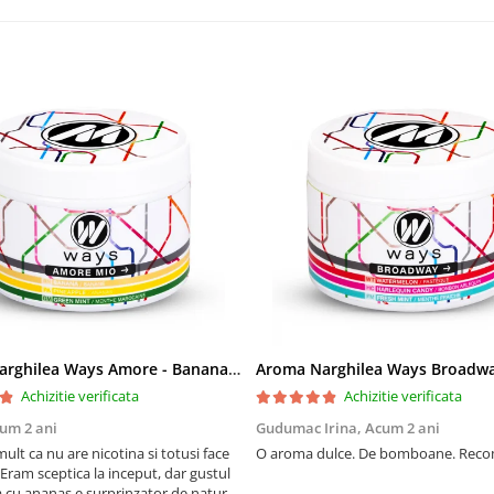
Aroma Narghilea Ways Amore - Banana, Ananas si Menta, 200gr
Achizitie verificata
Achizitie verificata
um 2 ani
Gudumac Irina,
Acum 2 ani
mult ca nu are nicotina si totusi face
O aroma dulce. De bomboane. Rec
Eram sceptica la inceput, dar gustul
 cu ananas e surprinzator de natural