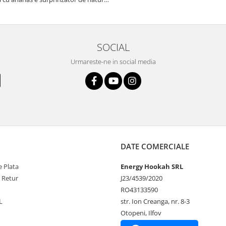
 In plus, nu ramane miros neplacut in
tutun sau tigara.
SOCIAL
Urmareste-ne in social media
DATE COMERCIALE
 Plata
Energy Hookah SRL
e Retur
J23/4539/2020
RO43133590
L
str. Ion Creanga, nr. 8-3
Otopeni, Ilfov