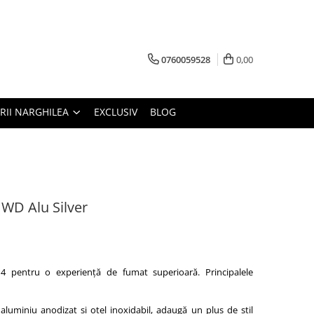
0760059528
0,00
RII NARGHILEA
EXCLUSIV
BLOG
 WD Alu Silver
4 pentru o experiență de fumat superioară. Principalele
 aluminiu anodizat și oțel inoxidabil, adaugă un plus de stil