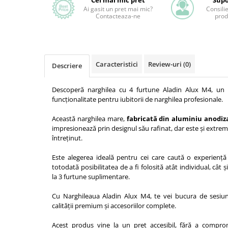
Cel mai mic pret
Supo
Ai gasit un pret mai mic?
Consili
Contacteaza-ne
prod
Caracteristici
Review-uri
(0)
Descriere
Descoperă narghilea cu 4 furtune Aladin Alux M4, un 
funcționalitate pentru iubitorii de narghilea profesionale.
Această narghilea mare,
fabricată din aluminiu anodizat
impresionează prin designul său rafinat, dar este și extrem 
întreținut.
Este alegerea ideală pentru cei care caută o experiență
totodată posibilitatea de a fi folosită atât individual, cât
la 3 furtune suplimentare.
Cu Narghileaua Aladin Alux M4, te vei bucura de sesiun
calității premium și accesoriilor complete.
Acest produs vine la un pret accesibil, fără a compro