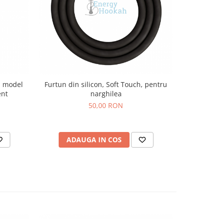
, model
Furtun din silicon, Soft Touch, pentru
Narghile
ent
narghilea
I
50,00 RON
ADAUGA IN COS
AD