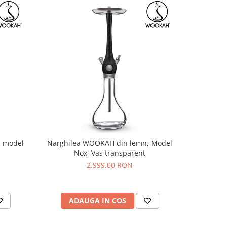
, model
Narghilea WOOKAH din lemn, Model
Narghilea
Nox, Vas transparent
2.999,00 RON
ADAUGA IN COS
AD