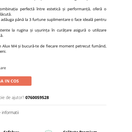
Combinația perfectă între estetică și performanță, oferă o
lăcută.
 a adăuga până la 3 furtune suplimentare o face ideală pentru
istente la rugina și ușurința în curățare asigură o utilizare
ă.
 Alux M4 și bucură-te de fiecare moment petrecut fumând,
eni.
oare
A IN COS
oie de ajutor?
0760059528
informatii