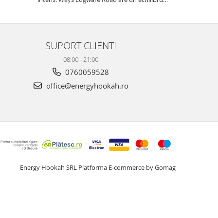
perfect – simți dulceața merelor la început, iar
anasonul rămâne subtil în postgust, fără să fie
copleșitor. Reco...
SUPORT CLIENTI
08:00 - 21:00
0760059528
office@energyhookah.ro
Energy Hookah SRL
Platforma E-commerce by Gomag