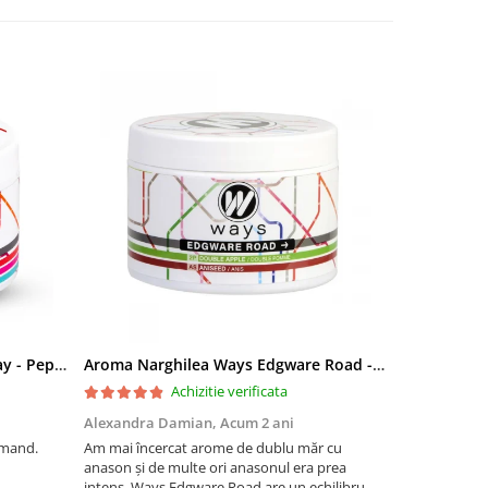
Aroma Narghilea Ways Broadway - Pepene Rosu, Bomboane, Menta, 200g
Aroma Narghilea Ways Edgware Road - Dublu Mar cu anison, 200gr
Mustiuc nar
Achizitie verificata
Alexandra Damian,
Acum 2 ani
Daniela Ioa
omand.
Am mai încercat arome de dublu măr cu
Imi place.
anason și de multe ori anasonul era prea
intens. Ways Edgware Road are un echilibru