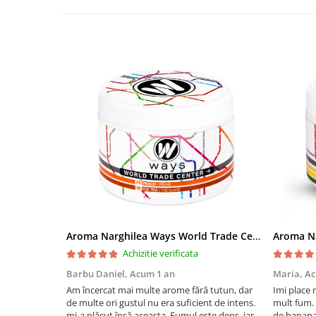
Aroma Narghilea Ways World Trade Center - Piersica cu Ice Tea, 200gr
Achizitie verificata
Barbu Daniel,
Acum 1 an
Maria,
Ac
Am încercat mai multe arome fără tutun, dar
Imi place 
de multe ori gustul nu era suficient de intens.
mult fum. 
mi-a plăcut însă aceasta. Fumul este dens, iar
de banana