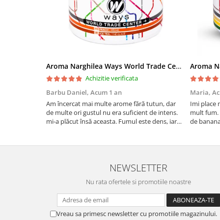
Aroma Narghilea Ways World Trade Center - Piersica cu Ice Tea, 200gr
Achizitie verificata
Barbu Daniel,
Acum 1 an
Maria,
Ac
Am încercat mai multe arome fără tutun, dar
Imi place 
de multe ori gustul nu era suficient de intens.
mult fum. 
mi-a plăcut însă aceasta. Fumul este dens, iar
de banana
aroma se menține pe toată durata sesiunii.
si gustos.
Chiar dacă nu conține tutun, senzația este la fel
camera de 
de sati...
NEWSLETTER
Nu rata ofertele si promotiile noastre
Vreau sa primesc newsletter cu promotiile magazinului.