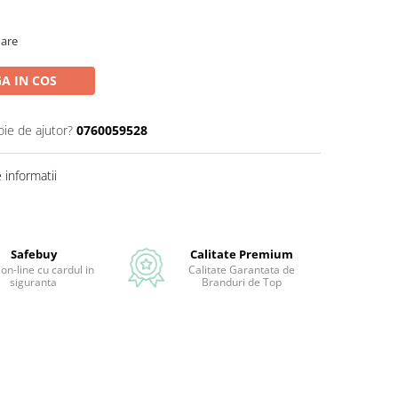
oare
A IN COS
oie de ajutor?
0760059528
informatii
Safebuy
Calitate Premium
 on-line cu cardul in
Calitate Garantata de
siguranta
Branduri de Top