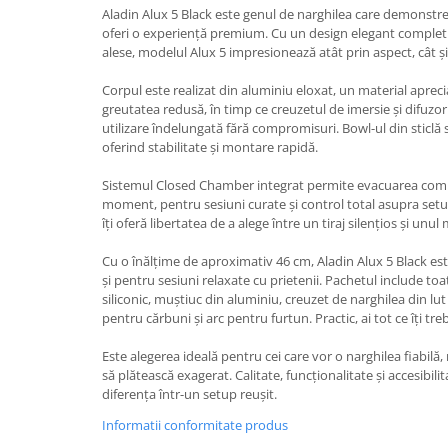
Aladin Alux 5 Black este genul de narghilea care demonstr
oferi o experiență premium. Cu un design elegant comple
alese, modelul Alux 5 impresionează atât prin aspect, cât și
Corpul este realizat din aluminiu eloxat, un material aprecia
greutatea redusă, în timp ce creuzetul de imersie și difuzor
utilizare îndelungată fără compromisuri. Bowl-ul din sticlă 
oferind stabilitate și montare rapidă.
Sistemul Closed Chamber integrat permite evacuarea compl
moment, pentru sesiuni curate și control total asupra setup-
îți oferă libertatea de a alege între un tiraj silențios și unul 
Cu o înălțime de aproximativ 46 cm, Aladin Alux 5 Black est
și pentru sesiuni relaxate cu prietenii. Pachetul include toa
siliconic, muștiuc din aluminiu, creuzet de narghilea din lut
pentru cărbuni și arc pentru furtun. Practic, ai tot ce îți tr
Este alegerea ideală pentru cei care vor o narghilea fiabilă,
să plătească exagerat. Calitate, funcționalitate și accesibil
diferența într-un setup reușit.
Informatii conformitate produs