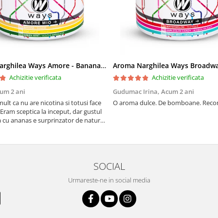
Aroma Narghilea Ways Amore - Banana, Ananas si Menta, 200gr
Achizitie verificata
Achizitie verificata
um 2 ani
Gudumac Irina,
Acum 2 ani
mult ca nu are nicotina si totusi face
O aroma dulce. De bomboane. Rec
Eram sceptica la inceput, dar gustul
 cu ananas e surprinzator de natural
 In plus, nu ramane miros neplacut in
tutun sau tigara.
SOCIAL
Urmareste-ne in social media