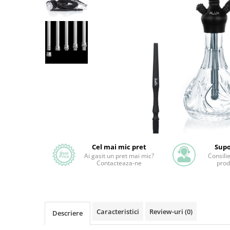
Cel mai mic pret
Supo
Ai gasit un pret mai mic?
Consili
Contacteaza-ne
prod
Caracteristici
Review-uri
(0)
Descriere