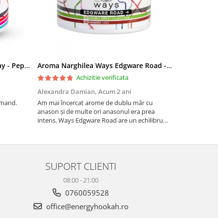
Aroma Narghilea Ways Broadway - Pepene Rosu, Bomboane, Menta, 200g
Aroma Narghilea Ways Edgware Road - Dublu Mar cu anison, 200gr
Mustiuc nar
Achizitie verificata
Alexandra Damian,
Acum 2 ani
Daniela Ioa
omand.
Am mai încercat arome de dublu măr cu
Imi place.
anason și de multe ori anasonul era prea
intens. Ways Edgware Road are un echilibru
perfect – simți dulceața merelor la început, iar
anasonul rămâne subtil în postgust, fără să fie
copleșitor. Reco...
SUPORT CLIENTI
08:00 - 21:00
0760059528
office@energyhookah.ro