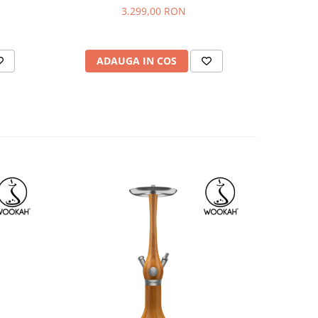
3.299,00 RON
ADAUGA IN COS
AD