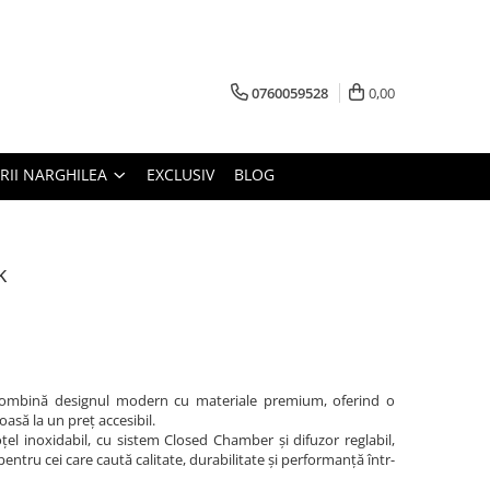
0760059528
0,00
RII NARGHILEA
EXCLUSIV
BLOG
k
 combină designul modern cu materiale premium, oferind o
oasă la un preț accesibil.
țel inoxidabil, cu sistem Closed Chamber și difuzor reglabil,
entru cei care caută calitate, durabilitate și performanță într-