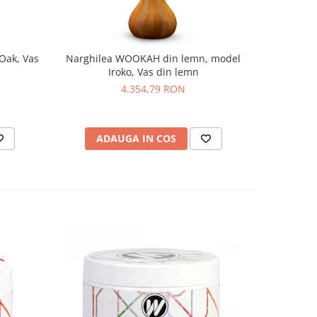
Oak, Vas
Narghilea WOOKAH din lemn, model
Narghile
Iroko, Vas din lemn
N
4.354,79 RON
ADAUGA IN COS
AD