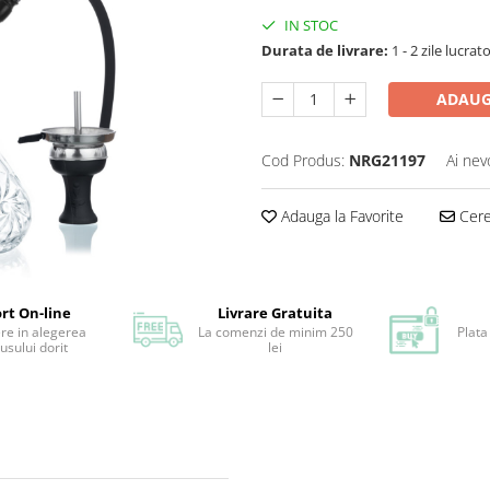
IN STOC
Durata de livrare:
1 - 2 zile lucrat
ADAUG
Cod Produs:
NRG21197
Ai nev
Adauga la Favorite
Cere 
rt On-line
Livrare Gratuita
ere in alegerea
La comenzi de minim 250
Plata
usului dorit
lei