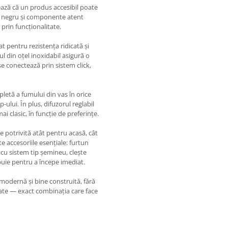
ează că un produs accesibil poate
t negru și componente atent
 prin funcționalitate.
t pentru rezistența ridicată și
ul din oțel inoxidabil asigură o
se conectează prin sistem click,
etă a fumului din vas în orice
ului. În plus, difuzorul reglabil
mai clasic, în funcție de preferințe.
e potrivită atât pentru acasă, cât
te accesoriile esențiale: furtun
 cu sistem tip șemineu, clește
ebuie pentru a începe imediat.
 modernă și bine construită, fără
itate — exact combinația care face