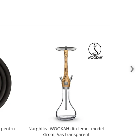
, pentru
Narghilea WOOKAH din lemn, model
Narghile
Grom, Vas transparent
Whit