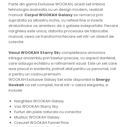
Parte din gama Exclusive WOOKAH, acest set imbina
tehnologia avansata cu un design modern, realizat
manual.
Corpul WOOKAH Galaxy
se remarca prin
suprafata sa albastru inchis, cu reflexii fine si insertii
stralucitoare ce amintesc de o galaxie indepartata. Fiecare
narghilea este unica, datorita procesului de fabricatie
manual, ceea ce transforma fiecare set intr-un obiect de
colectie.
Vasul WOOKAH Starry Sk
y completeaza armonios
intregul ansamblu prin taieturi precise, cu aspect dantelat,
care adauga echilibru si rafinament vizual. Este un set care
iese placut in evidenta, potrivit atat pentru uz personal, cat
si pentru un cadou premium.
WOOKAH Exclusive Galaxy Set este disponibil la
Energy
Hookah
ca set complet, livrat intr-o valiza eleganta, si
include:
Narghilea WOOKAH Galaxy
Vas WOOKAH Starry Sky
Furtun din piele naturala cu conector
Mustiuc WOOKAH Galaxy
Creuzet WOOKAH Funnel Flow