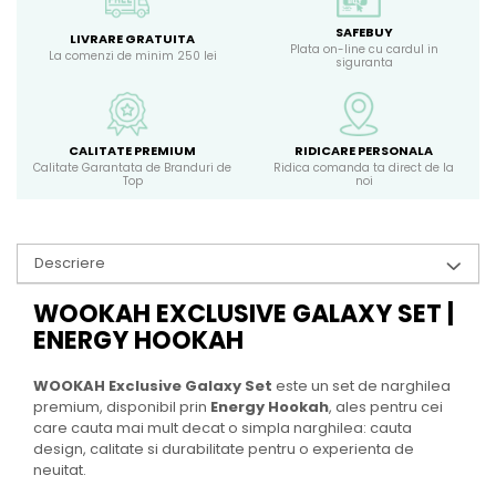
SAFEBUY
LIVRARE GRATUITA
Plata on-line cu cardul in
La comenzi de minim 250 lei
siguranta
CALITATE PREMIUM
RIDICARE PERSONALA
Calitate Garantata de Branduri de
Ridica comanda ta direct de la
Top
noi
Descriere
WOOKAH EXCLUSIVE GALAXY SET |
ENERGY HOOKAH
WOOKAH Exclusive Galaxy Set
este un set de narghilea
premium, disponibil prin
Energy Hookah
, ales pentru cei
care cauta mai mult decat o simpla narghilea: cauta
design, calitate si durabilitate pentru o experienta de
neuitat.