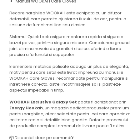
Manusi WOOKAH Care Gloves
Fiecare narghilea WOOKAH este echipata cu un difuzor
detasabil, care permite ajustarea fluxului de aer, pentru o
sesiune de fumat mai lina sau clasica.
Sistemul Quick Lock asigura montarea rapida si sigura a
bazei pe vas, printr-o singura miscare. Conexiunea ground
joint elimina nevoia de garnituri clasice, oferind o fixare
precisa a furtunului si supapelor.
Elementele metalice polisate adauga un plus de eleganta,
motiv pentru care setul este livrat impreuna cu manusile
WOOKAH Care Gloves, recomandate pentru manipulare si
intretinere corecta, astfel incat finisajele sa isi pastreze
aspectul impecabil in timp.
WOOKAH Exclusive Galaxy Set
poate fi achizitionat prin
Energy Hookah
, un magazin dedicat produselor premium
pentru narghilea, atent selectate pentru cei care apreciaza
calitatea reala si detaliile bine gandite. Datorita procesului
de productie complex, termenul de livrare poate fi extins.
📦 Disponibil doar pe comandă!