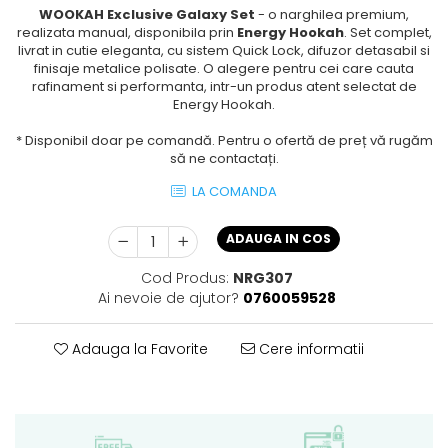
WOOKAH Exclusive Galaxy Set
- o narghilea premium,
realizata manual, disponibila prin
Energy Hookah
. Set complet,
livrat in cutie eleganta, cu sistem Quick Lock, difuzor detasabil si
finisaje metalice polisate. O alegere pentru cei care cauta
rafinament si performanta, intr-un produs atent selectat de
Energy Hookah.
* Disponibil doar pe comandă. Pentru o ofertă de preț vă rugăm
să ne contactați.
LA COMANDA
ADAUGA IN COS
Cod Produs:
NRG307
Ai nevoie de ajutor?
0760059528
Adauga la Favorite
Cere informatii