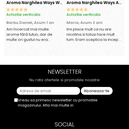
Aroma Narghilea Ways World Trade Center - Piersica cu Ice Tea, 200gr
Aroma Narghilea Ways Amore - Banana, Ananas si Menta, 200gr
Achizitie verificata
Achizitie verificata
A
Barbu Daniel,
Acum 1 an
Maria,
Acum 2 ani
Am încercat mai multe
Imi place mult ca nu are
O
arome fără tutun, dar de
nicotina si totusi face mult
multe ori gustul nu era
fum. Eram sceptica la inceput,
suficient de intens. mi-a
dar gustul de banana cu
plăcut însă aceasta. Fumul
ananas e surprinzator de
este dens, iar aroma se
natural si gustos. In plus, nu
menține pe toată durata
ramane miros neplacut in
sesiunii. Chiar dacă nu
camera de tutun sau tigara.
NEWSLETTER
conține tutun, senzația este la
fel de sati...
Nu rata ofertele si promotiile noastre
Vreau sa primesc newsletter cu promotiile
magazinului. Afla mai multe in
Politica de
Confidentialitate
SOCIAL