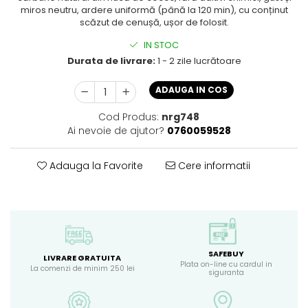
miros neutru, ardere uniformă (până la 120 min), cu conținut
scăzut de cenușă, ușor de folosit.
IN STOC
Durata de livrare:
1 - 2 zile lucrătoare
ADAUGA IN COS
Cod Produs:
nrg748
Ai nevoie de ajutor?
0760059528
Adauga la Favorite
Cere informatii
SAFEBUY
LIVRARE GRATUITA
Plata on-line cu cardul in
La comenzi de minim 250 lei
siguranta