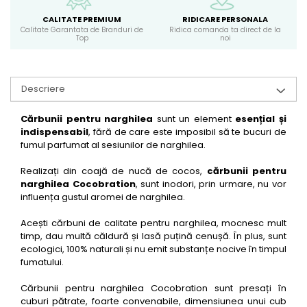
CALITATE PREMIUM
RIDICARE PERSONALA
Calitate Garantata de Branduri de
Ridica comanda ta direct de la
Top
noi
Descriere
Cărbunii pentru narghilea
sunt un element
esențial și
indispensabil
, fără de care este imposibil să te bucuri de
fumul parfumat al sesiunilor de narghilea.
Realizați din coajă de nucă de cocos,
cărbunii pentru
narghilea Cocobration
, sunt inodori, prin urmare, nu vor
influența gustul aromei de narghilea.
Acești cărbuni de calitate pentru narghilea, mocnesc mult
timp, dau multă căldură și lasă puțină cenușă. În plus, sunt
ecologici, 100% naturali și nu emit substanțe nocive în timpul
fumatului.
Cărbunii pentru narghilea Cocobration sunt presați în
cuburi pătrate, foarte convenabile, dimensiunea unui cub