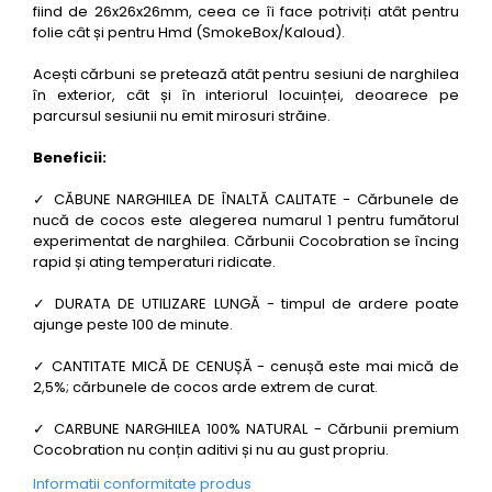
fiind de 26x26x26mm, ceea ce îi face potriviți atât pentru
folie cât și pentru Hmd (SmokeBox/Kaloud).
Acești cărbuni se pretează atât pentru sesiuni de narghilea
în exterior, cât și în interiorul locuinței, deoarece pe
parcursul sesiunii nu emit mirosuri străine.
Beneficii:
✓ CĂBUNE NARGHILEA DE ÎNALTĂ CALITATE - Cărbunele de
nucă de cocos este alegerea numarul 1 pentru fumătorul
experimentat de narghilea. Cărbunii Cocobration se încing
rapid și ating temperaturi ridicate.
✓ DURATA DE UTILIZARE LUNGĂ - timpul de ardere poate
ajunge peste 100 de minute.
✓ CANTITATE MICĂ DE CENUȘĂ - cenușă este mai mică de
2,5%; cărbunele de cocos arde extrem de curat.
✓ CARBUNE NARGHILEA 100% NATURAL - Cărbunii premium
Cocobration nu conțin aditivi și nu au gust propriu.
Informatii conformitate produs