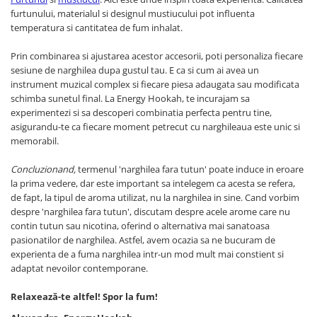
furtunului, materialul si designul mustiucului pot influenta
temperatura si cantitatea de fum inhalat.
Prin combinarea si ajustarea acestor accesorii, poti personaliza fiecare
sesiune de narghilea dupa gustul tau. E ca si cum ai avea un
instrument muzical complex si fiecare piesa adaugata sau modificata
schimba sunetul final. La Energy Hookah, te incurajam sa
experimentezi si sa descoperi combinatia perfecta pentru tine,
asigurandu-te ca fiecare moment petrecut cu narghileaua este unic si
memorabil.
Concluzionand,
termenul 'narghilea fara tutun' poate induce in eroare
la prima vedere, dar este important sa intelegem ca acesta se refera,
de fapt, la tipul de aroma utilizat, nu la narghilea in sine. Cand vorbim
despre 'narghilea fara tutun', discutam despre acele arome care nu
contin tutun sau nicotina, oferind o alternativa mai sanatoasa
pasionatilor de narghilea. Astfel, avem ocazia sa ne bucuram de
experienta de a fuma narghilea intr-un mod mult mai constient si
adaptat nevoilor contemporane.
Relaxează-te altfel! Spor la fum!