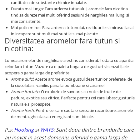
cantitatea de substante chimice inhalate.
Durata mai lunga: Fara arderea tutunului, aromele fara nicotina
tind sa dureze mai mult, oferind sesiuni de narghilea mai lungi si
mai consistente.
Mai putin miros: Fara arderea tutunului, reziduurile si mirosul lasat
in incapere sunt mult mai subtile si mai placute.
Diversitatea aromelor fara tutun si
nicotina:
Lumea aromelor de narghilea s-a extins considerabil odata cu aparitia
celor fara tutun. Vazute ca o paleta bogata de gusturi si senzatii, ele
acopera o gama larga de preferinte:
Arome dulci
: Aceste arome evoca gustul deserturilor preferate, de
la ciocolata si vanilie, pana la bomboane si caramel.
Arome fructate
: O explozie de savoare, cu note de fructe de
padure, exotice sau citrice. Perfecte pentru cei care iubesc gusturile
naturale si proaspete.
Arome fresh
: Pentru cei care cauta o senzatie racoritoare, aromele
de menta, gheata sau energizant sunt ideale.
P.s:
Hooking
si
WAYS
: Sunt doua dintre brandurile care
au inovat in acest domeniu, oferind o gama larga de