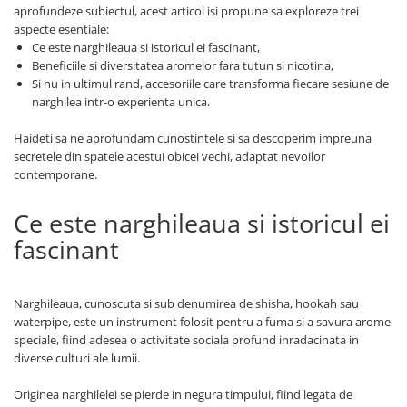
aprofundeze subiectul, acest articol isi propune sa exploreze trei
aspecte esentiale:
Ce este narghileaua si istoricul ei fascinant,
Beneficiile si diversitatea aromelor fara tutun si nicotina,
Si nu in ultimul rand, accesoriile care transforma fiecare sesiune de
narghilea intr-o experienta unica.
Haideti sa ne aprofundam cunostintele si sa descoperim impreuna
secretele din spatele acestui obicei vechi, adaptat nevoilor
contemporane.
Ce este narghileaua si istoricul ei
fascinant
Narghileaua, cunoscuta si sub denumirea de shisha, hookah sau
waterpipe, este un instrument folosit pentru a fuma si a savura arome
speciale, fiind adesea o activitate sociala profund inradacinata in
diverse culturi ale lumii.
Originea narghilelei se pierde in negura timpului, fiind legata de