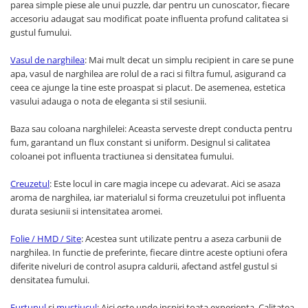
parea simple piese ale unui puzzle, dar pentru un cunoscator, fiecare
accesoriu adaugat sau modificat poate influenta profund calitatea si
gustul fumului.
Vasul de narghilea
: Mai mult decat un simplu recipient in care se pune
apa, vasul de narghilea are rolul de a raci si filtra fumul, asigurand ca
ceea ce ajunge la tine este proaspat si placut. De asemenea, estetica
vasului adauga o nota de eleganta si stil sesiunii.
Baza sau coloana narghilelei: Aceasta serveste drept conducta pentru
fum, garantand un flux constant si uniform. Designul si calitatea
coloanei pot influenta tractiunea si densitatea fumului.
Creuzetul
: Este locul in care magia incepe cu adevarat. Aici se asaza
aroma de narghilea, iar materialul si forma creuzetului pot influenta
durata sesiunii si intensitatea aromei.
Folie / HMD / Site
: Acestea sunt utilizate pentru a aseza carbunii de
narghilea. In functie de preferinte, fiecare dintre aceste optiuni ofera
diferite niveluri de control asupra caldurii, afectand astfel gustul si
densitatea fumului.
Furtunul
si
mustiucul
: Aici este unde inspiri toata experienta. Calitatea