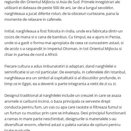
regiunile din Orientul Mijlociu si Asia de Sud. Primele inregistrari ale
utilizarii ei dateaza de peste 500 de ani, iar de-a lungul secolelor,
narghileaua a jucat diferite roluri, de la obiceiuri curtezane, pana la
momente de relaxare in cafenele.
Initial, narghileaua a fost folosita in India, unde era fabricata dintr-un
cocos de mana si o cana de bambus. Cu timpul, ea a ajuns in Persia,
unde si-a gasit o forma mai apropiata de ceea ce cunoastem astazi, si
de acolo s-a raspandit in Imperiul Otoman, in tot Orientul Mijlociu si
chiar in partea de nord a Africii.
Fiecare cultura a adus imbunatatiri si adaptari, dand narghilelei o
semnificatie si un rol particular. De exemplu, in cafenelele din Istanbul,
narghileaua era un simbol al ospitalitatii si al discutiilor profunde, in
timp ce in Egipt, ea a devenit o parte integranta a vietii de zi cu zi.
Designul traditional al narghilelei include un creuzet in care se asaza
aromele si carbunii incinsi, o baza principala ce serveste drept
conducta pentru fum, un vas cu apa care raceste si filtreaza fumul si
un furtun cu mustiuc prin care se inhaleaza. Desi principiul functionarii
a ramas in mare parte neschimbat, designurile si materialele s-au
diversificat enorm, oferind astazi o paleta variata de optiuni pentru
toate gusturile.