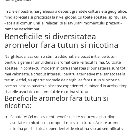
In zilele noastre, narghileaua a depasit granitele culturale si geografice,
fiind apreciata si practicata la nivel global. Cu toate acestea, spiritul sau
- acela al comuniunii, al relaxarii si al savurarii momentului prezent -
ramane neschimbat.
Beneficiile si diversitatea
aromelor fara tutun si nicotina
Narghileaua, asa cum o stim traditional, s-a bazat initial pe tutun
pentru a genera fumul dens si aromat care i-a facut faima. Cu toate
acestea, in contextul modern in care sanatatea si bunastarea sunt tot
mai valorizate, a crescut interesul pentru alternative mai sanatoase la
tutun. Astfel, au aparut aromele de narghilea fara tutun si nicotina,
care reusesc sa pastreze placerea experientei, eliminand in acelasi timp
riscurile asociate consumului de nicotina si tutun.
Beneficiile aromelor fara tutun si
nicotina:
Sanatate: Cel mai evident beneficiu este reducerea riscurilor
asociate cu nicotina si compusii nocivi din tutun. Aceste arome
elimina posibilitatea dependentei de nicotina si scad semnificativ