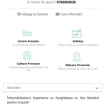
Ai nevoie de ajutor?
0760059528
Adauga la Favorite
Cere informatii
Livrare Gratuita
Safebuy
La comenzi de minim 250 lei
Plata on-line cu cardul in siguranta
Calitate Premium
Ridicare Personala
Calitate Garantata de Branduri de
Ridica comanda ta direct de la noi
Top
Descriere
Îmbunătățește-ți Experiența cu Narghileaua cu Sita Metalică
pentru Creuzet!