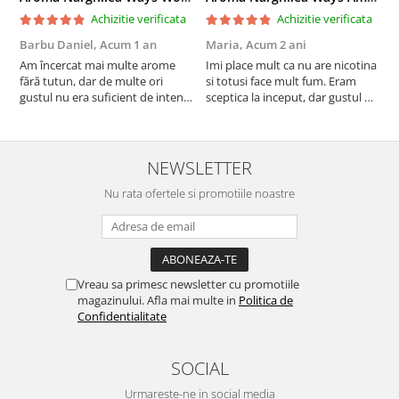
Achizitie verificata
Achizitie verificata
Barbu Daniel,
Acum 1 an
Maria,
Acum 2 ani
G
Am încercat mai multe arome
Imi place mult ca nu are nicotina
O
fără tutun, dar de multe ori
si totusi face mult fum. Eram
R
gustul nu era suficient de intens.
sceptica la inceput, dar gustul de
mi-a plăcut însă aceasta. Fumul
banana cu ananas e surprinzator
este dens, iar aroma se menține
de natural si gustos. In plus, nu
pe toată durata sesiunii. Chiar
ramane miros neplacut in
dacă nu conține tutun, senzația
camera de tutun sau tigara.
NEWSLETTER
este la fel de sati...
Nu rata ofertele si promotiile noastre
Vreau sa primesc newsletter cu promotiile
magazinului. Afla mai multe in
Politica de
Confidentialitate
SOCIAL
Urmareste-ne in social media