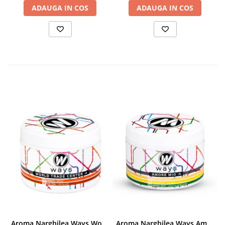
ADAUGA IN COS
ADAUGA IN COS
Aroma Narghilea Ways World Trade Center - Piersica cu Ice Tea, 200gr
Aroma Narghilea Ways Amore - Banana, Ananas si Menta, 200gr