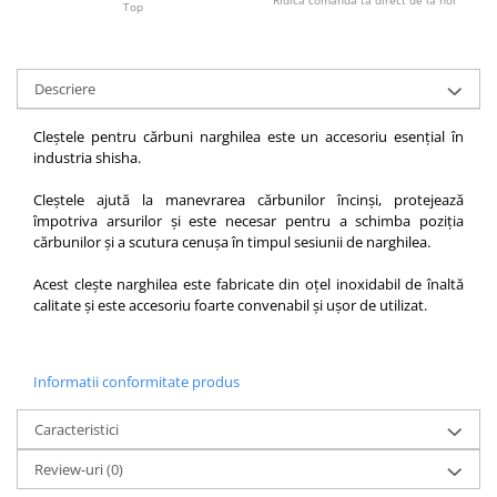
Ridica comanda ta direct de la noi
Top
Descriere
Cleștele pentru cărbuni narghilea este un accesoriu esențial în
industria shisha.
Cleștele ajută la manevrarea cărbunilor încinși, protejează
împotriva arsurilor și este necesar pentru a schimba poziția
cărbunilor și a scutura cenușa în timpul sesiunii de narghilea.
Acest clește narghilea este fabricate din oțel inoxidabil de înaltă
calitate și este accesoriu foarte convenabil și ușor de utilizat.
Informatii conformitate produs
Caracteristici
Review-uri
(0)