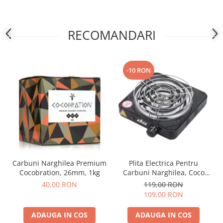
RECOMANDARI
-10 RON
Carbuni Narghilea Premium
Plita Electrica Pentru
Cocobration, 26mm, 1kg
Carbuni Narghilea, Coco
Boss, 1000W
40,00 RON
119,00 RON
109,00 RON
ADAUGA IN COS
ADAUGA IN COS