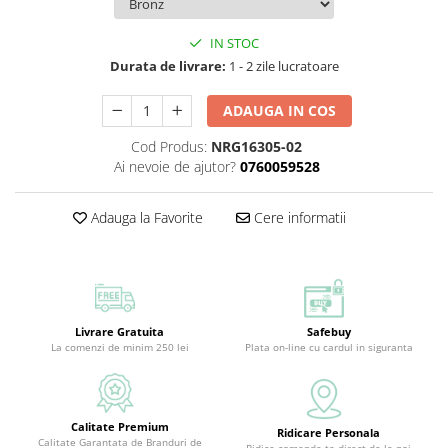
IN STOC
Durata de livrare:
1 - 2 zile lucratoare
ADAUGA IN COS
Cod Produs:
NRG16305-02
Ai nevoie de ajutor?
0760059528
Adauga la Favorite
Cere informatii
Livrare Gratuita
Safebuy
La comenzi de minim 250 lei
Plata on-line cu cardul in siguranta
Calitate Premium
Ridicare Personala
Calitate Garantata de Branduri de