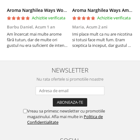
Aroma Narghilea Ways World Trade Center - Piersica cu Ice Tea, 200gr
Aroma Narghilea Ways Amore - Banana, Ananas si Menta, 200gr
Achizitie verificata
Achizitie verificata
Barbu Daniel,
Acum 1 an
Maria,
Acum 2 ani
G
Am încercat mai multe arome
Imi place mult ca nu are nicotina
O
fără tutun, dar de multe ori
si totusi face mult fum. Eram
R
gustul nu era suficient de intens.
sceptica la inceput, dar gustul de
mi-a plăcut însă aceasta. Fumul
banana cu ananas e surprinzator
este dens, iar aroma se menține
de natural si gustos. In plus, nu
pe toată durata sesiunii. Chiar
ramane miros neplacut in
dacă nu conține tutun, senzația
camera de tutun sau tigara.
NEWSLETTER
este la fel de sati...
Nu rata ofertele si promotiile noastre
Vreau sa primesc newsletter cu promotiile
magazinului. Afla mai multe in
Politica de
Confidentialitate