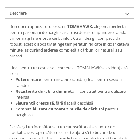
Descriere
Descoperă aprinzătorul electric
TOMAHAWK
, alegerea perfectă
pentru pasionații de narghilea care își doresc o aprindere rapidă,
uniformă și fără efort a cărbunilor. Cu un design compact, dar
robust, acest dispozitiv atinge temperaturi ridicate în doar câteva
minute, asigurând arderea completă a cărbunilor naturali sau
presați.
Ideal pentru uz casnic sau comercial, TOMAHAWK se evidențiază
prin:
Putere mare
pentru încălzire rapidă (ideal pentru sesiuni
rapide)
Rezistență durabilă din metal
– construit pentru utilizare
intensă
Siguranță crescută
, fără flacără deschisă
Compatibilitate cu toate tipurile de cărbuni
pentru
narghilea
Fie că ești un începător sau un cunoscător al sesiunilor de
hookah, acest aprinzător electric te ajută să te bucuri de o
experiență perfectă, fără a pierde timp cu metode tradiționale de