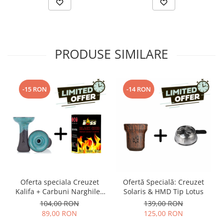
PRODUSE SIMILARE
-15 RON
-14 RON
Oferta speciala Creuzet
Ofertă Specială: Creuzet
Kalifa + Carbuni Narghilea
Solaris & HMD Tip Lotus
Coco Boss 25
104,00 RON
139,00 RON
89,00 RON
125,00 RON