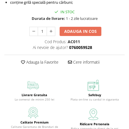
conține grilă specială pentru cărbuni;
IN STOC
Durata de livrare:
1 - 2 zile lucratoare
ADAUGA IN COS
Cod Produs:
AC011
Ai nevoie de ajutor?
0760059528
Adauga la Favorite
Cere informatii
Livrare Gratuita
Safebuy
La comenzi de minim 250 lei
Plata on-line cu cardul in siguranta
Calitate Premium
Ridicare Personala
Calitate Garantata de Branduri de
Ridica comanda ta direct de la noi