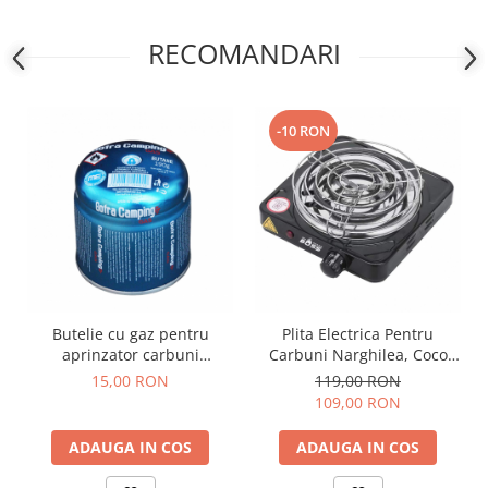
RECOMANDARI
-10 RON
Butelie cu gaz pentru
Plita Electrica Pentru
aprinzator carbuni
Carbuni Narghilea, Coco
narghilea
Boss, 1000W
15,00 RON
119,00 RON
109,00 RON
ADAUGA IN COS
ADAUGA IN COS