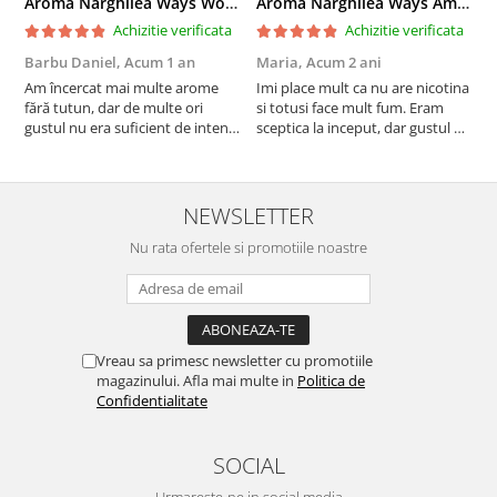
Aroma Narghilea Ways World Trade Center - Piersica cu Ice Tea, 200gr
Aroma Narghilea Ways Amore - Banana, Ananas si Menta, 200gr
Achizitie verificata
Achizitie verificata
Barbu Daniel,
Acum 1 an
Maria,
Acum 2 ani
G
Am încercat mai multe arome
Imi place mult ca nu are nicotina
O
fără tutun, dar de multe ori
si totusi face mult fum. Eram
R
gustul nu era suficient de intens.
sceptica la inceput, dar gustul de
mi-a plăcut însă aceasta. Fumul
banana cu ananas e surprinzator
este dens, iar aroma se menține
de natural si gustos. In plus, nu
pe toată durata sesiunii. Chiar
ramane miros neplacut in
dacă nu conține tutun, senzația
camera de tutun sau tigara.
NEWSLETTER
este la fel de sati...
Nu rata ofertele si promotiile noastre
Vreau sa primesc newsletter cu promotiile
magazinului. Afla mai multe in
Politica de
Confidentialitate
SOCIAL