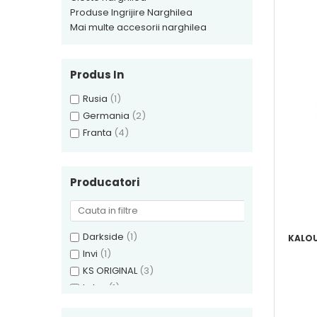
Produse Ingrijire Narghilea
Mai multe accesorii narghilea
Produs In
Rusia
(1)
Germania
(2)
Franta
(4)
Producatori
Darkside
(1)
KALOU
Invi
(1)
KS ORIGINAL
(3)
Lotus
(1)
Na Grani
(1)