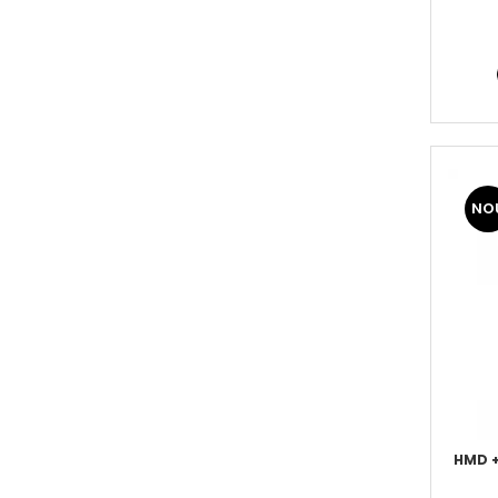
NO
HMD +