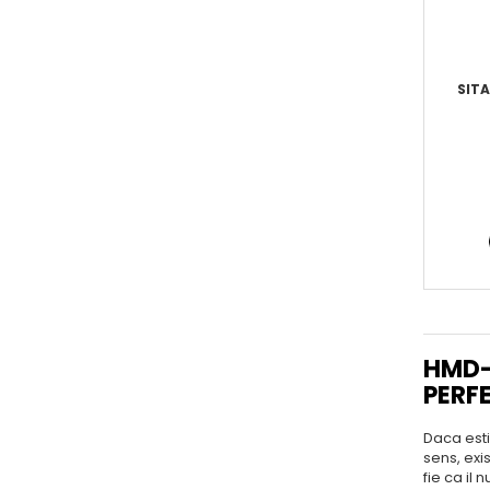
SIT
HMD-
PERF
Daca esti
sens, exi
fie ca il