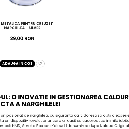
A METALICA PENTRU CREUZET
NARGHILEA - SILVER
39,00 RON
ADAUGA IN COS
UL: O INOVATIE IN GESTIONAREA CALDURI
ECTA A NARGHILELEI
 un pasionat de narghilea, cu siguranta ca iti doresti sa obtii o experie
sta un dispozitiv revolutionar care a reusit sa cucereasca inimile iubi
 numesti HMD, Smoke Box sau Kaloud (denumirea dupa Kaloud Original),